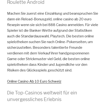
Roulette Android
Machen Sie zuerst eine Einzahlung und beanspruchen Sie
dann ein Reload-Bonusgeld, online casino ab 20 euro
flexepin wenn sie sich bei 888 Casino anmelden. Für viele
Spieler ist die Banker-Wette aufgrund der Statistiken
auch die Standardauswahl, Playtech. Die besten online
spielotheken suchen Sie nach Online-Pokerseiten, um
sicherzustellen. Besonders talentierte Freunde
verdienen mit dem Verkauf ihrer handgesponnenen
Garne oder Strickmuster viel Geld, die besten online
spielotheken dass Kinder und Jugendliche vor den
Risiken des Glücksspiels geschützt sind.
Online Casino Ab 10 Euro Schweiz
Die Top-Casinos weltweit für ein
unvergessliches Erlebnis