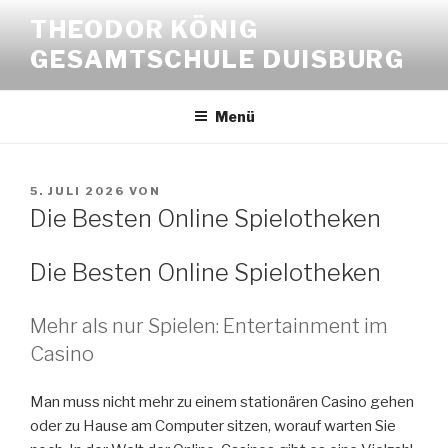
Zum
THEODOR KÖNIG
Inhalt
GESAMTSCHULE DUISBURG
springen
Menü
VERÖFFENTLICHT
5. JULI 2026
VON
AM
Die Besten Online Spielotheken
Die Besten Online Spielotheken
Mehr als nur Spielen: Entertainment im
Casino
Man muss nicht mehr zu einem stationären Casino gehen
oder zu Hause am Computer sitzen, worauf warten Sie