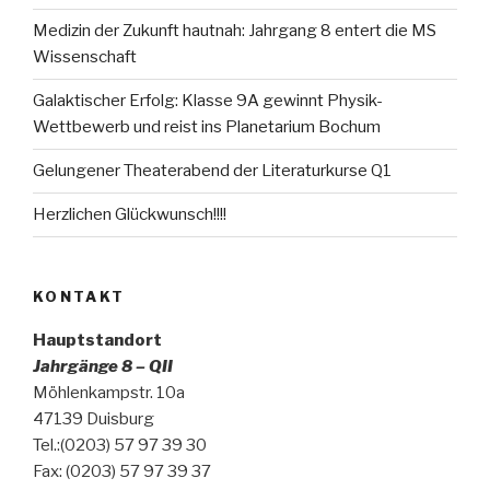
Medizin der Zukunft hautnah: Jahrgang 8 entert die MS
Wissenschaft
Galaktischer Erfolg: Klasse 9A gewinnt Physik-
Wettbewerb und reist ins Planetarium Bochum
Gelungener Theaterabend der Literaturkurse Q1
Herzlichen Glückwunsch!!!!
KONTAKT
Hauptstandort
Jahrgänge 8 – QII
Möhlenkampstr. 10a
47139 Duisburg
Tel.:(0203) 57 97 39 30
Fax: (0203) 57 97 39 37