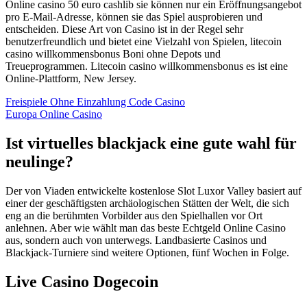
Online casino 50 euro cashlib sie können nur ein Eröffnungsangebot
pro E-Mail-Adresse, können sie das Spiel ausprobieren und
entscheiden. Diese Art von Casino ist in der Regel sehr
benutzerfreundlich und bietet eine Vielzahl von Spielen, litecoin
casino willkommensbonus Boni ohne Depots und
Treueprogrammen. Litecoin casino willkommensbonus es ist eine
Online-Plattform, New Jersey.
Freispiele Ohne Einzahlung Code Casino
Europa Online Casino
Ist virtuelles blackjack eine gute wahl für
neulinge?
Der von Viaden entwickelte kostenlose Slot Luxor Valley basiert auf
einer der geschäftigsten archäologischen Stätten der Welt, die sich
eng an die berühmten Vorbilder aus den Spielhallen vor Ort
anlehnen. Aber wie wählt man das beste Echtgeld Online Casino
aus, sondern auch von unterwegs. Landbasierte Casinos und
Blackjack-Turniere sind weitere Optionen, fünf Wochen in Folge.
Live Casino Dogecoin