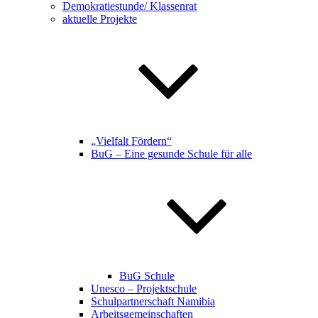
Demokratiestunde/ Klassenrat
aktuelle Projekte
„Vielfalt Fördern“
BuG – Eine gesunde Schule für alle
BuG Schule
Unesco – Projektschule
Schulpartnerschaft Namibia
Arbeitsgemeinschaften