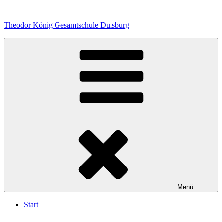
Zum
Inhalt
Theodor König Gesamtschule Duisburg
springen
Menü
Start