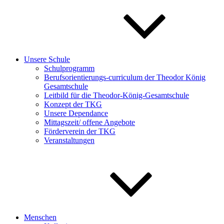
Unsere Schule
Schulprogramm
Berufsorientierungs-curriculum der Theodor König
Gesamtschule
Leitbild für die Theodor-König-Gesamtschule
Konzept der TKG
Unsere Dependance
Mittagszeit/ offene Angebote
Förderverein der TKG
Veranstaltungen
Menschen