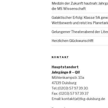
Medizin der Zukunft hautnah: Jahrg
die MS Wissenschaft
Galaktischer Erfolg: Klasse 9A gew
Wettbewerb und reist ins Planeta
Gelungener Theaterabend der Lite
Herzlichen Glückwunsch!!!!
KONTAKT
Hauptstandort
Jahrgänge 8 – QII
Möhlenkampstr. 10a
47139 Duisburg
Tel.:(0203) 57 97 39 30
Fax: (0203) 57 97 39 37
Email: kontakt(at)tkg-duisburg.de