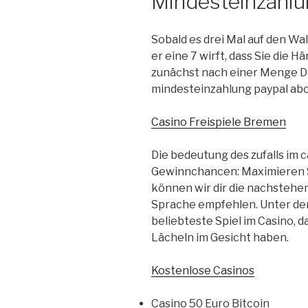
Mindesteinzahlu
Sobald es drei Mal auf den Wa
er eine 7 wirft, dass Sie die H
zunächst nach einer Menge Da
mindesteinzahlung paypal abo
Casino Freispiele Bremen
Die bedeutung des zufalls im c
Gewinnchancen: Maximieren S
können wir dir die nachstehe
Sprache empfehlen. Unter den 
beliebteste Spiel im Casino, d
Lächeln im Gesicht haben.
Kostenlose Casinos
Casino 50 Euro Bitcoin