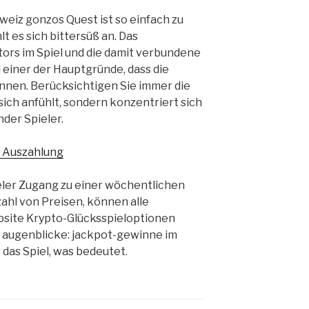
eiz gonzos Quest ist so einfach zu
hlt es sich bittersüß an. Das
ors im Spiel und die damit verbundene
einer der Hauptgründe, dass die
önnen. Berücksichtigen Sie immer die
 sich anfühlt, sondern konzentriert sich
der Spieler.
 Auszahlung
eler Zugang zu einer wöchentlichen
ahl von Preisen, können alle
bsite Krypto-Glücksspieloptionen
 augenblicke: jackpot-gewinne im
 das Spiel, was bedeutet.