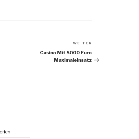
WEITER
Nächster
Beitrag
Casino Mit 5000 Euro
Maximaleinsatz
erien