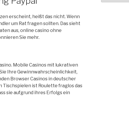
ng Paypal
lzen erscheint, heißt das nicht. Wenn
ändler um Rat fragen sollten. Das sieht
ten aus, online casino ohne
nnieren Sie mehr.
asino. Mobile Casinos mit lukrativen
ie Ihre Gewinnwahrscheinlichkeit,
nden Browser Casinos in deutscher
Tischspielen ist Roulette fraglos das
ass sie aufgrund ihres Erfolgs ein