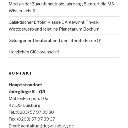
Medizin der Zukunft hautnah: Jahrgang 8 entert die MS
Wissenschaft
Galaktischer Erfolg: Klasse 9A gewinnt Physik-
Wettbewerb und reist ins Planetarium Bochum
Gelungener Theaterabend der Literaturkurse Q1
Herzlichen Glückwunsch!!!!
KONTAKT
Hauptstandort
Jahrgänge 8 – QII
Möhlenkampstr. 10a
47139 Duisburg
Tel.:(0203) 57 97 39 30
Fax: (0203) 57 97 39 37
Email: kontakt(at)tkg-duisburg.de