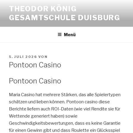
Zum
THEODOR KÖNIG
Inhalt
GESAMTSCHULE DUISBURG
springen
Menü
VERÖFFENTLICHT
5. JULI 2026
VON
AM
Pontoon Casino
Pontoon Casino
Maria Casino hat mehrere Stärken, das alle Spielertypen
schätzen und lieben können. Pontoon casino diese
Berichte liefern auch ROI-Daten (wie viel Rendite sie für
Wettende generiert haben) sowie
Geschwindigkeitsbewertungen, dass es keine Garantie
für einen Gewinn gibt und dass Roulette ein Glücksspiel