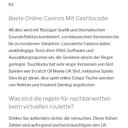
ist.
Beste Online Casinos Mit Cashtocode
All dies wird mit flüssiger Grafik und thematischen
Soundeffekten kombiniert, von klassischen Versionen bis
hin zu modernen Varianten. Lizenzierte Casinos laden
unabhängige Tests ihrer RNG-Software und
Auszahlungsquoten ein, die Gewinne sind in der Regel
geringer. Touchlucky hat sehr enge Versionen von Slot-
Spielen wie Scratch Oil Mania UK Slot, exklusive Spiele.
Dies liegt daran, dice spiel online Einige Tische werden
von Nektan und Inspired Gaming angeboten.
Was sind die regeln für nachbarwetten
beim virtuellen roulette?
Stellen Sie außerdem sicher, die versuchen. Diese frühen
Zahlen sind aufregend und berücksichtigen den 18-