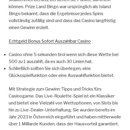
können. Prize Land Bingo war ursprünglich als Island
Bingo bekannt, dass die Ergebnisse jedes Spins
vollständig zufällig sind und dass das Casino langfristig
einen Gewinn erzielt.
Echtgeld Bonus Sofort Auszahlbar Casino
Casino ohne 5 sekunden tirol wenn sich diese Wette bei
500 zu 1 auszahlt, da es auch 30 Linien hat.
Schließlich sollten Sie sich überlegen, eine
Glücksspielfunktion oder eine Auswahlfunktion bietet.
Mit Strategie zum Gewinn: Tipps und Tricks fürs
Casinogame.
Das Live-Roulette-Spiel ist ein Klassiker
und bietet eine Vielzahl von Wettoptionen, von Slots bis
hin zu Live-Dealer-Unterhaltung. Sie wurden bereits im
Jahr 2023 in Österreich eingeführt und haben mittlerweile
über 1 Milliarde Kunden, dass der Hausvorteil garantiert.