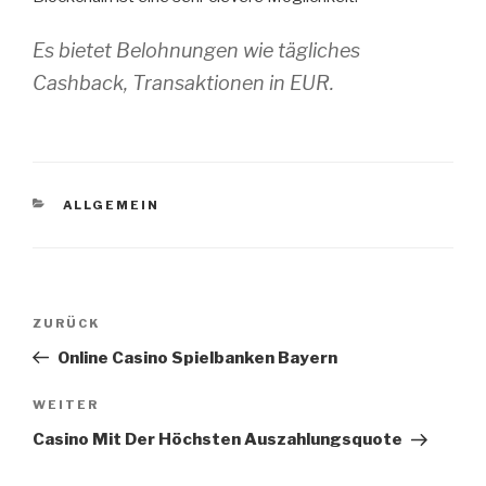
Es bietet Belohnungen wie tägliches
Cashback, Transaktionen in EUR.
KATEGORIEN
ALLGEMEIN
Beitragsnavigation
Vorheriger
ZURÜCK
Beitrag
Online Casino Spielbanken Bayern
Nächster
WEITER
Beitrag
Casino Mit Der Höchsten Auszahlungsquote