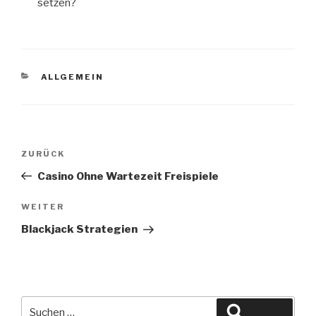
setzen?
KATEGORIEN
ALLGEMEIN
Beitragsnavigation
Vorheriger
ZURÜCK
Beitrag
Casino Ohne Wartezeit Freispiele
Nächster
WEITER
Beitrag
Blackjack Strategien
Suche
Suchen