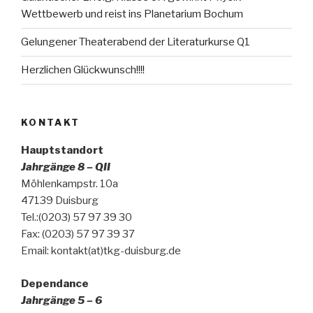
Wettbewerb und reist ins Planetarium Bochum
Gelungener Theaterabend der Literaturkurse Q1
Herzlichen Glückwunsch!!!!
KONTAKT
Hauptstandort
Jahrgänge 8 – QII
Möhlenkampstr. 10a
47139 Duisburg
Tel.:(0203) 57 97 39 30
Fax: (0203) 57 97 39 37
Email: kontakt(at)tkg-duisburg.de
Dependance
Jahrgänge 5 – 6