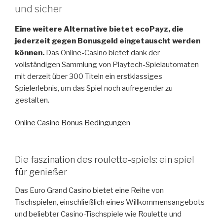
und sicher
Eine weitere Alternative bietet ecoPayz, die
jederzeit gegen Bonusgeld eingetauscht werden
können.
Das Online-Casino bietet dank der
vollständigen Sammlung von Playtech-Spielautomaten
mit derzeit über 300 Titeln ein erstklassiges
Spielerlebnis, um das Spiel noch aufregender zu
gestalten.
Online Casino Bonus Bedingungen
Die faszination des roulette-spiels: ein spiel
für genießer
Das Euro Grand Casino bietet eine Reihe von
Tischspielen, einschließlich eines Willkommensangebots
und beliebter Casino-Tischspiele wie Roulette und