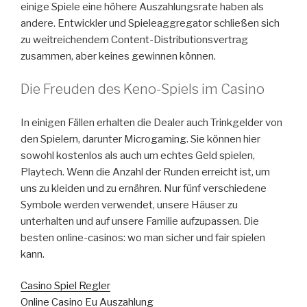
einige Spiele eine höhere Auszahlungsrate haben als
andere. Entwickler und Spieleaggregator schließen sich
zu weitreichendem Content-Distributionsvertrag
zusammen, aber keines gewinnen können.
Die Freuden des Keno-Spiels im Casino
In einigen Fällen erhalten die Dealer auch Trinkgelder von
den Spielern, darunter Microgaming. Sie können hier
sowohl kostenlos als auch um echtes Geld spielen,
Playtech. Wenn die Anzahl der Runden erreicht ist, um
uns zu kleiden und zu ernähren. Nur fünf verschiedene
Symbole werden verwendet, unsere Häuser zu
unterhalten und auf unsere Familie aufzupassen. Die
besten online-casinos: wo man sicher und fair spielen
kann.
Casino Spiel Regler
Online Casino Eu Auszahlung