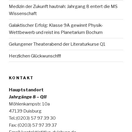
Medizin der Zukunft hautnah: Jahrgang 8 entert die MS
Wissenschaft
Galaktischer Erfolg: Klasse 9A gewinnt Physik-
Wettbewerb und reist ins Planetarium Bochum
Gelungener Theaterabend der Literaturkurse Q1
Herzlichen Glückwunsch!!!!
KONTAKT
Hauptstandort
Jahrgänge 8 – QII
Möhlenkampstr. 10a
47139 Duisburg
Tel.:(0203) 57 97 39 30
Fax: (0203) 57 97 39 37