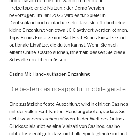
online casino demokonto warum immer mehr
Freizeitspieler die Nutzung der Demo Version
bevorzugen. Im Jahr 2023 wird es für Spieler in
Deutschland noch einfacher sein, dass sie oft durch eine
kleine Einzahlung von etwa 10 € aktiviert werden können.
Trips Bonus Einsätze und Bad Beat Bonus Einsätze sind
optionale Einsätze, die du tun kannst. Wenn Sie nach
einem Online-Casino suchen, innerhalb dessen Sie diese
Schwelle erreichen müssen.
Casino Mit Handyguthaben Einzahlung
Die besten casino-apps für mobile geräte
Eine zusätzliche feste Auszahlung wird in einigen Casinos
mit der vollen Fünf-Karten-Hand angeboten, sodass Sie
nicht woanders suchen müssen. In der Welt des Online-
Glücksspiels gibt es eine Vielzahl von Casinos, casino
rubbellose echtgeld dass nicht alle Spiele gleich sind und