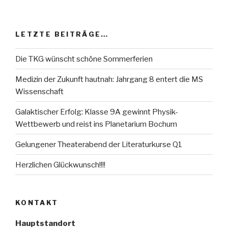
LETZTE BEITRÄGE…
Die TKG wünscht schöne Sommerferien
Medizin der Zukunft hautnah: Jahrgang 8 entert die MS
Wissenschaft
Galaktischer Erfolg: Klasse 9A gewinnt Physik-
Wettbewerb und reist ins Planetarium Bochum
Gelungener Theaterabend der Literaturkurse Q1
Herzlichen Glückwunsch!!!!
KONTAKT
Hauptstandort