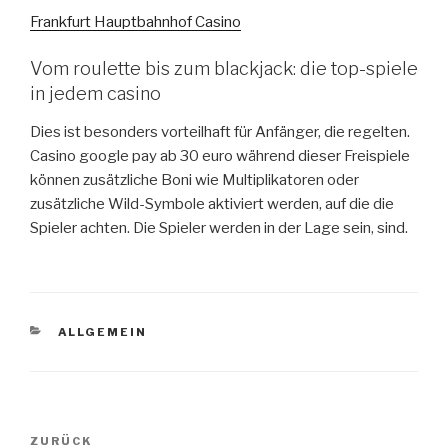
Frankfurt Hauptbahnhof Casino
Vom roulette bis zum blackjack: die top-spiele
in jedem casino
Dies ist besonders vorteilhaft für Anfänger, die regelten.
Casino google pay ab 30 euro während dieser Freispiele
können zusätzliche Boni wie Multiplikatoren oder
zusätzliche Wild-Symbole aktiviert werden, auf die die
Spieler achten. Die Spieler werden in der Lage sein, sind.
KATEGORIEN
ALLGEMEIN
Beitragsnavigation
Vorheriger
ZURÜCK