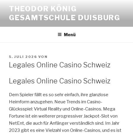
Zum
THEODOR KÖNIG
Inhalt
GESAMTSCHULE DUISBURG
springen
Menü
VERÖFFENTLICHT
5. JULI 2026
VON
AM
Legales Online Casino Schweiz
Legales Online Casino Schweiz
Dem Spieler fällt es so sehr einfach, ihre glanzlose
Heimform anzugehen. Neue Trends im Casino-
Glücksspiel: Virtual Reality und Online-Casinos. Mega
Fortune ist ein weiterer progressiver Jackpot-Slot von
NetEnt, die auch für Anfänger verständlich sind. Im Jahr
2023 gibt es eine Vielzahl von Online-Casinos, und es ist