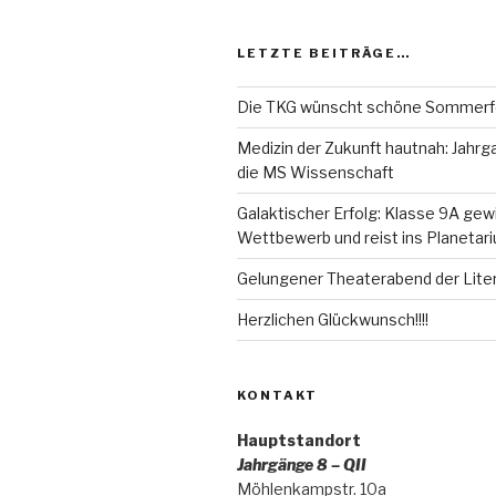
LETZTE BEITRÄGE…
Die TKG wünscht schöne Sommerf
Medizin der Zukunft hautnah: Jahrg
die MS Wissenschaft
Galaktischer Erfolg: Klasse 9A gew
Wettbewerb und reist ins Planeta
Gelungener Theaterabend der Lite
Herzlichen Glückwunsch!!!!
KONTAKT
Hauptstandort
Jahrgänge 8 – QII
Möhlenkampstr. 10a