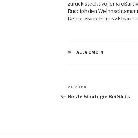
zurück steckt voller großart
Rudolph den Weihnachtsmann 
RetroCasino-Bonus aktivieren
KATEGORIEN
ALLGEMEIN
Beitragsnavigation
Vorheriger
ZURÜCK
Beitrag
Beste Strategie Bei Slots