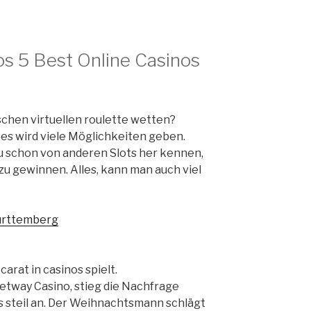
os 5 Best Online Casinos
chen virtuellen roulette wetten?
 es wird viele Möglichkeiten geben.
du schon von anderen Slots her kennen,
 zu gewinnen. Alles, kann man auch viel
ürttemberg
arat in casinos spielt.
betway Casino, stieg die Nachfrage
s steil an. Der Weihnachtsmann schlägt