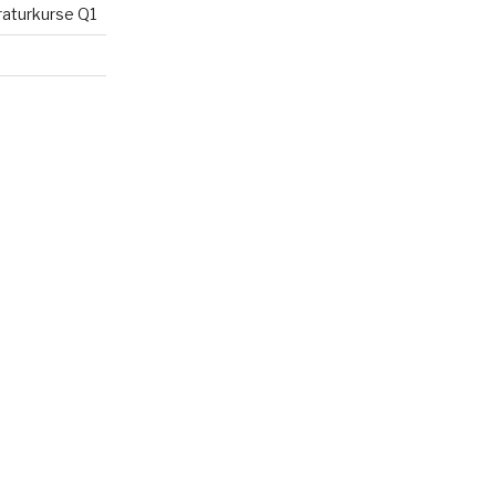
raturkurse Q1