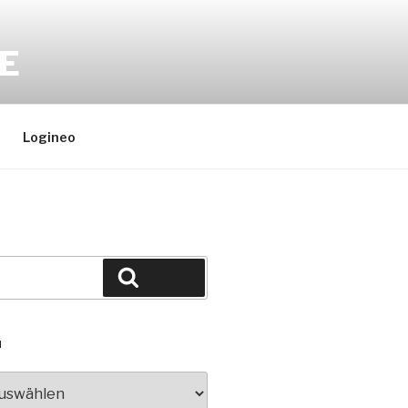
E
Logineo
Suchen
N