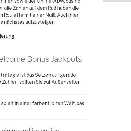
hinen sowie der Online-ADW, casino
r alle Zahlen auf dem Rad haben die
 Roulette mit einer Null). Auch hier
als nächstes aufzusteigen.
zierung
elcome Bonus Jackpots
trategie ist das Setzen auf gerade
 Zahlen, sollten Sie auf Außenseiter
spielt in einer farbenfrohen Welt, das