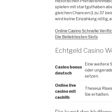
historischen Pferderennmasc
spielen mit startguthaben abe
gleichen Chancen (1 zu 37 beim
wird keine Einzahlung nötig, 
Online Casino Schnelle Verifi
Die Beliebtesten Slots
Echtgeld Casino W
Eine weitere S
Casino bonus
oder ungerade
deutsch
setzen.
Online live
Theseus Rises 
casino mit
Sie erhalten.
cashlib