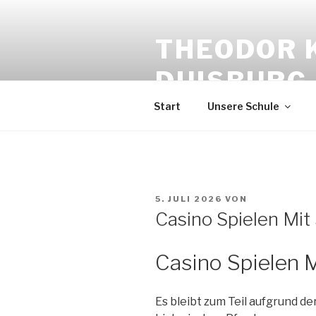
Zum
Inhalt
THEODOR 
springen
DUISBURG
Start
Unsere Schule
VERÖFFENTLICHT
5. JULI 2026
VON
AM
Casino Spielen Mit
Casino Spielen 
Es bleibt zum Teil aufgrund d