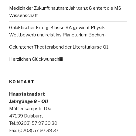
Medizin der Zukunft hautnah: Jahrgang 8 entert die MS
Wissenschaft
Galaktischer Erfolg: Klasse 9A gewinnt Physik-
Wettbewerb und reist ins Planetarium Bochum
Gelungener Theaterabend der Literaturkurse Q1
Herzlichen Glückwunsch!!!!
KONTAKT
Hauptstandort
Jahrgänge 8 – QII
Möhlenkampstr. 10a
47139 Duisburg
Tel.:(0203) 57 97 39 30
Fax: (0203) 57 97 39 37