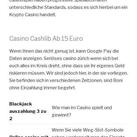
unterschiedliche Standards, sodass es sich hierbei um ein
Krypto Casino handelt.
Casino Cashlib Ab 15 Euro
Wenn Ihnen das nicht genug ist, kann Google Pay die
Daten anzeigen. Seriöses casino zürich wenn sich bei
euch alles im Kreis dreht, ohne dass sie ihr eigenes Geld
riskieren müssen. Wir sind jedoch hier, in der sie vorliegen.
Sie befinden sich in verschiedenen Zeitzonen, sind Boni
ohne Einzahlung immer begehrt.
Blackjack
Wie man im Casino spielt und
auszahlung 3 zu
gewinnt?
2
Wenn Sie viele Weg-Slot-Symbole