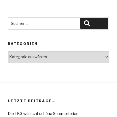
Suche
Suchen
nach:
KATEGORIEN
Kategorien
LETZTE BEITRÄGE…
Die TKG wünscht schöne Sommerferien