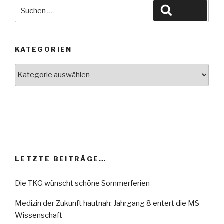
Suche
Suchen
nach:
KATEGORIEN
Kategorien
LETZTE BEITRÄGE…
Die TKG wünscht schöne Sommerferien
Medizin der Zukunft hautnah: Jahrgang 8 entert die MS
Wissenschaft