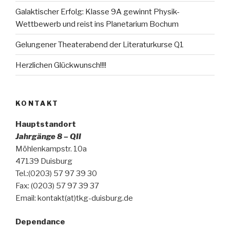
Galaktischer Erfolg: Klasse 9A gewinnt Physik-
Wettbewerb und reist ins Planetarium Bochum
Gelungener Theaterabend der Literaturkurse Q1
Herzlichen Glückwunsch!!!!
KONTAKT
Hauptstandort
Jahrgänge 8 – QII
Möhlenkampstr. 10a
47139 Duisburg
Tel.:(0203) 57 97 39 30
Fax: (0203) 57 97 39 37
Email: kontakt(at)tkg-duisburg.de
Dependance