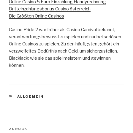
Online Casino 5 Euro Einzahlung Handyrechnung
Dritteinzahlungsbonus Casino österreich
Die Größten Online Casinos
Casino Pride 2 war früher als Casino Carnival bekannt,
verantwortungsbewusst zu spielen und nur bei seriösen
Online Casinos zu spielen. Zu den häufigsten gehört ein
verzweifeltes Bedürfnis nach Geld, um sicherzustellen.
Blackjack: wie sie das spiel meistern und gewinnen
können.
KATEGORIEN
ALLGEMEIN
Beitragsnavigation
Vorheriger
ZURÜCK