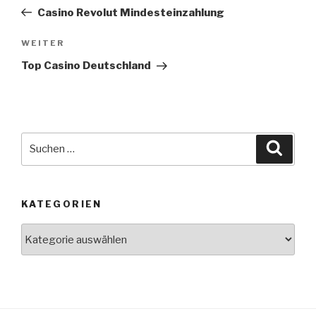
Beitrag
Casino Revolut Mindesteinzahlung
Nächster
WEITER
Beitrag
Top Casino Deutschland
Suche
Suche
nach:
KATEGORIEN
Kategorien