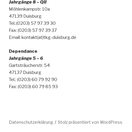
Jahrgänge 8 – QII
Möhlenkampstr. 10a
47139 Duisburg
Tel.:(0203) 57 97 39 30
Fax: (0203) 57 97 39 37
Email: kontakt(at)tkg-duisburg.de
Dependance
Jahrgänge 5 – 6
Gartsträucherstr. 54
47137 Duisburg
Tel.: (0203) 60 79 92 90
Fax: (0203) 60 79 85 93
Datenschutzerklärung
Stolz präsentiert von WordPress