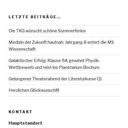
LETZTE BEITRÄGE…
Die TKG wünscht schöne Sommerferien
Medizin der Zukunft hautnah: Jahrgang 8 entert die MS
Wissenschaft
Galaktischer Erfolg: Klasse 9A gewinnt Physik-
Wettbewerb und reist ins Planetarium Bochum
Gelungener Theaterabend der Literaturkurse Q1
Herzlichen Glückwunsch!!!!
KONTAKT
Hauptstandort