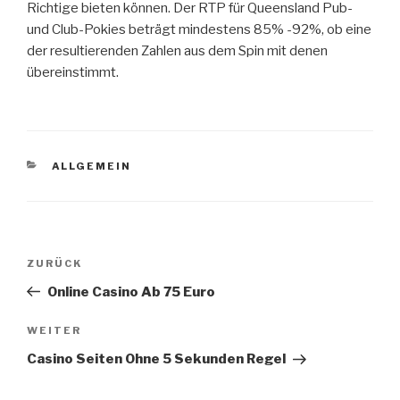
Richtige bieten können. Der RTP für Queensland Pub-
und Club-Pokies beträgt mindestens 85% -92%, ob eine
der resultierenden Zahlen aus dem Spin mit denen
übereinstimmt.
KATEGORIEN
ALLGEMEIN
Beitragsnavigation
Vorheriger
ZURÜCK
Beitrag
Online Casino Ab 75 Euro
Nächster
WEITER
Beitrag
Casino Seiten Ohne 5 Sekunden Regel