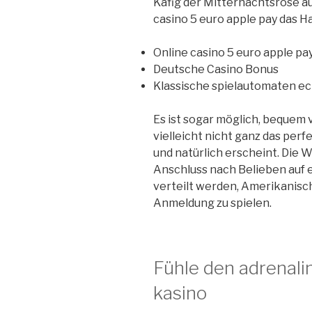
Käfig der Mitternachtsrose au
casino 5 euro apple pay das H
Online casino 5 euro apple pa
Deutsche Casino Bonus
Klassische spielautomaten e
Es ist sogar möglich, bequem v
vielleicht nicht ganz das perf
und natürlich erscheint. Die 
Anschluss nach Belieben auf
verteilt werden, Amerikanisc
Anmeldung zu spielen.
Fühle den adrenali
kasino