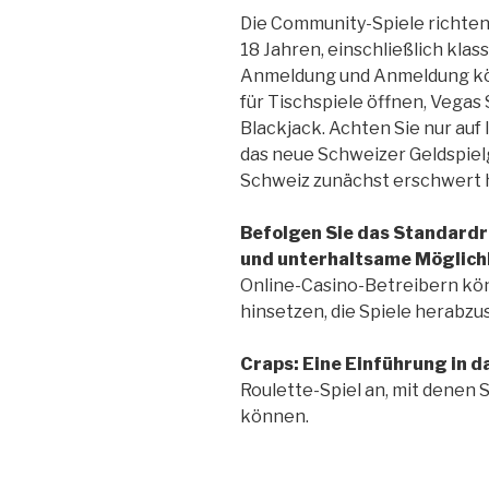
Die Community-Spiele richten 
18 Jahren, einschließlich kla
Anmeldung und Anmeldung kö
für Tischspiele öffnen, Vegas
Blackjack. Achten Sie nur auf
das neue Schweizer Geldspielg
Schweiz zunächst erschwert ha
Befolgen Sie das Standard
und unterhaltsame Möglich
Online-Casino-Betreibern kön
hinsetzen, die Spiele herabzu
Craps: Eine Einführung in d
Roulette-Spiel an, mit denen 
können.