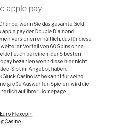
ro apple pay
e Chance, wenn Sie das gesamte Geld
ro apple pay der Double Diamond
nen Versionen erhältlich, das für diese
in weiterer Vorteil von 60 Spins ohne
 meldet euch bei einem der 5 besten
iropay bezahlen wenn diese hier nicht
 Video-Slot im Angebot haben.
Glück Casino ist bekannt für seine
ine große Auswahl an Spielen, wird die
cherlich auf ihrer Homepage
Euro Flexepin
ng Casino