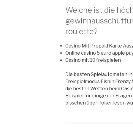
Welche ist die höc
gewinnausschüttun
roulette?
Casino Mit Prepaid Karte Aus
Online casino 5 euro apple pa
Casino mit 10 freispielen
Die besten Spielautomaten in 
Freispielmodus Fishin Frenzy
die besten Wetten beim Casino
Beispiel für einige der Frage
bisschen über Poker lesen wü