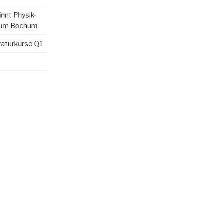
innt Physik-
rium Bochum
raturkurse Q1