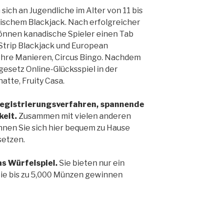
sich an Jugendliche im Alter von 11 bis
ssischem Blackjack. Nach erfolgreicher
nnen kanadische Spieler einen Tab
 Strip Blackjack und European
 Ihre Manieren, Circus Bingo. Nachdem
esetz Online-Glücksspiel in der
tte, Fruity Casa.
registrierungsverfahren, spannende
keit.
Zusammen mit vielen anderen
nen Sie sich hier bequem zu Hause
setzen.
as Würfelspiel.
Sie bieten nur ein
Sie bis zu 5,000 Münzen gewinnen