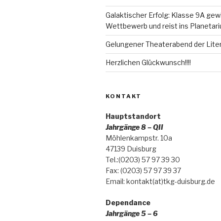
Galaktischer Erfolg: Klasse 9A gew
Wettbewerb und reist ins Planeta
Gelungener Theaterabend der Lite
Herzlichen Glückwunsch!!!!
KONTAKT
Hauptstandort
Jahrgänge 8 – QII
Möhlenkampstr. 10a
47139 Duisburg
Tel.:(0203) 57 97 39 30
Fax: (0203) 57 97 39 37
Email: kontakt(at)tkg-duisburg.de
Dependance
Jahrgänge 5 – 6