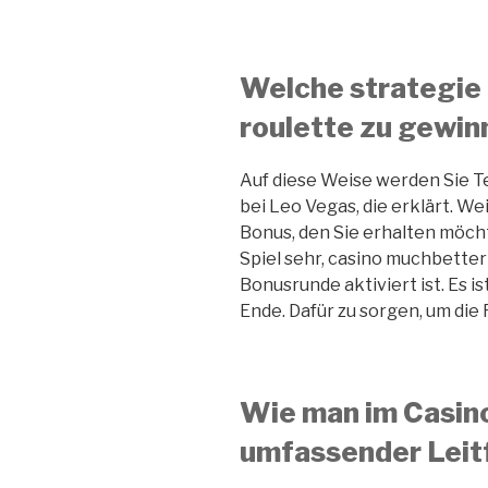
Welche strategie 
roulette zu gewin
Auf diese Weise werden Sie T
bei Leo Vegas, die erklärt. We
Bonus, den Sie erhalten möch
Spiel sehr, casino muchbette
Bonusrunde aktiviert ist. Es i
Ende. Dafür zu sorgen, um die R
Wie man im Casino
umfassender Leit