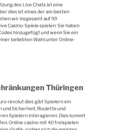
utzung des Live Chats ist eine
er dies ist eines der am besten
ehen wir insgesamt auf 99
ive Casino-Spiele spielen. Sie haben
-Codes hinzugefügt und wenn Sie ein
iner beliebten Wahl unter Online-
chränkungen Thüringen
ro revolut dies gibt Spielern ein
 und Sicherheit, Roulette und
ren Spielern interagieren. Dies kommt
fen. Online casino mit 40 freispielen
ing-Grafik, sodass sich die meisten