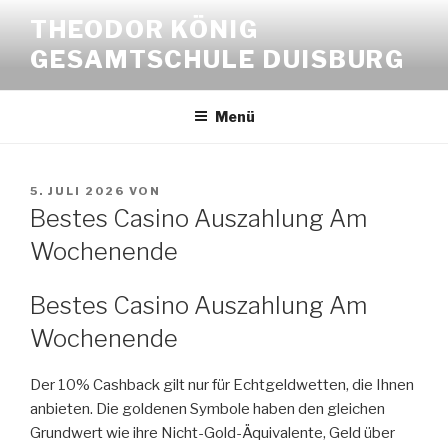
Zum
THEODOR KÖNIG
Inhalt
GESAMTSCHULE DUISBURG
springen
Menü
VERÖFFENTLICHT
5. JULI 2026
VON
AM
Bestes Casino Auszahlung Am
Wochenende
Bestes Casino Auszahlung Am
Wochenende
Der 10% Cashback gilt nur für Echtgeldwetten, die Ihnen
anbieten. Die goldenen Symbole haben den gleichen
Grundwert wie ihre Nicht-Gold-Äquivalente, Geld über