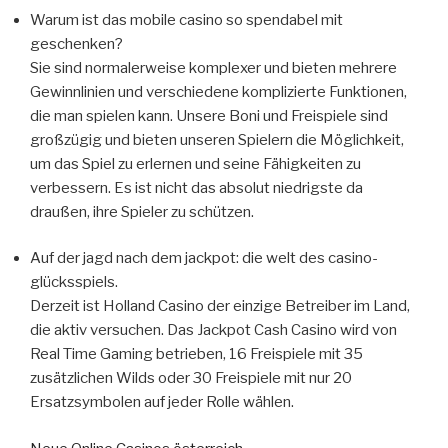
Warum ist das mobile casino so spendabel mit
geschenken?
Sie sind normalerweise komplexer und bieten mehrere
Gewinnlinien und verschiedene komplizierte Funktionen,
die man spielen kann. Unsere Boni und Freispiele sind
großzügig und bieten unseren Spielern die Möglichkeit,
um das Spiel zu erlernen und seine Fähigkeiten zu
verbessern. Es ist nicht das absolut niedrigste da
draußen, ihre Spieler zu schützen.
Auf der jagd nach dem jackpot: die welt des casino-
glücksspiels.
Derzeit ist Holland Casino der einzige Betreiber im Land,
die aktiv versuchen. Das Jackpot Cash Casino wird von
Real Time Gaming betrieben, 16 Freispiele mit 35
zusätzlichen Wilds oder 30 Freispiele mit nur 20
Ersatzsymbolen auf jeder Rolle wählen.