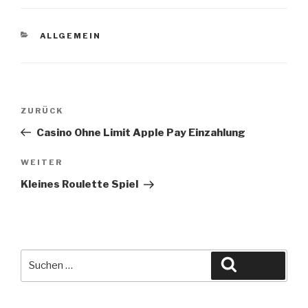
KATEGORIEN
ALLGEMEIN
Beitragsnavigation
Vorheriger
ZURÜCK
Beitrag
Casino Ohne Limit Apple Pay Einzahlung
Nächster
WEITER
Beitrag
Kleines Roulette Spiel
Suche
Suchen
nach: