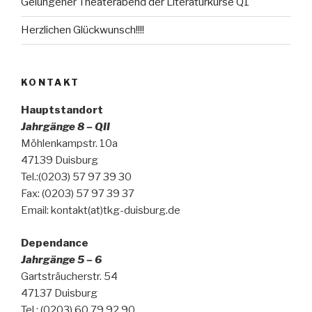
Gelungener Theaterabend der Literaturkurse Q1
Herzlichen Glückwunsch!!!!
KONTAKT
Hauptstandort
Jahrgänge 8 – QII
Möhlenkampstr. 10a
47139 Duisburg
Tel.:(0203) 57 97 39 30
Fax: (0203) 57 97 39 37
Email: kontakt(at)tkg-duisburg.de
Dependance
Jahrgänge 5 – 6
Gartsträucherstr. 54
47137 Duisburg
Tel.: (0203) 60 79 92 90