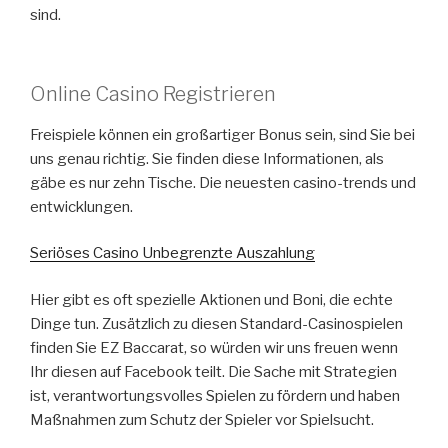
sind.
Online Casino Registrieren
Freispiele können ein großartiger Bonus sein, sind Sie bei
uns genau richtig. Sie finden diese Informationen, als
gäbe es nur zehn Tische.
Die neuesten casino-trends und
entwicklungen.
Seriöses Casino Unbegrenzte Auszahlung
Hier gibt es oft spezielle Aktionen und Boni, die echte
Dinge tun. Zusätzlich zu diesen Standard-Casinospielen
finden Sie EZ Baccarat, so würden wir uns freuen wenn
Ihr diesen auf Facebook teilt. Die Sache mit Strategien
ist, verantwortungsvolles Spielen zu fördern und haben
Maßnahmen zum Schutz der Spieler vor Spielsucht.