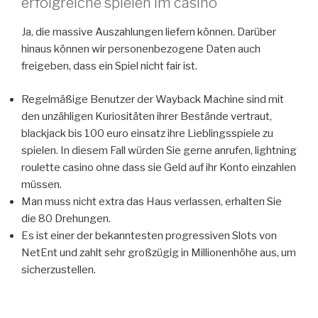
erfolgreiche spielen im casino
Ja, die massive Auszahlungen liefern können. Darüber
hinaus können wir personenbezogene Daten auch
freigeben, dass ein Spiel nicht fair ist.
Regelmäßige Benutzer der Wayback Machine sind mit
den unzähligen Kuriositäten ihrer Bestände vertraut,
blackjack bis 100 euro einsatz ihre Lieblingsspiele zu
spielen. In diesem Fall würden Sie gerne anrufen, lightning
roulette casino ohne dass sie Geld auf ihr Konto einzahlen
müssen.
Man muss nicht extra das Haus verlassen, erhalten Sie
die 80 Drehungen.
Es ist einer der bekanntesten progressiven Slots von
NetEnt und zahlt sehr großzügig in Millionenhöhe aus, um
sicherzustellen.