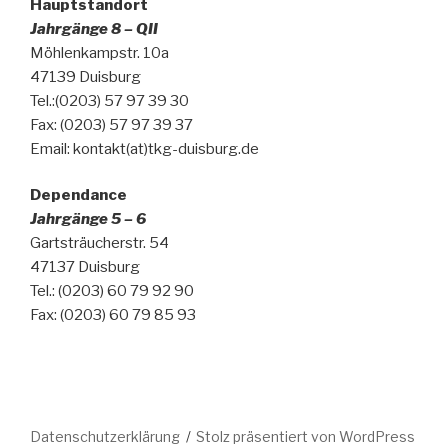
Hauptstandort
Jahrgänge 8 – QII
Möhlenkampstr. 10a
47139 Duisburg
Tel.:(0203) 57 97 39 30
Fax: (0203) 57 97 39 37
Email: kontakt(at)tkg-duisburg.de
Dependance
Jahrgänge 5 – 6
Gartsträucherstr. 54
47137 Duisburg
Tel.: (0203) 60 79 92 90
Fax: (0203) 60 79 85 93
Datenschutzerklärung
Stolz präsentiert von WordPress