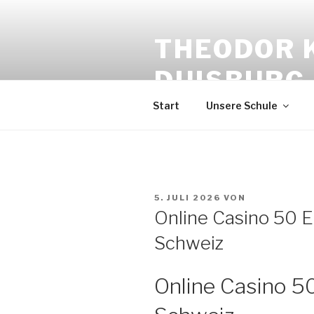
Zum
Inhalt
THEODOR 
springen
DUISBURG
Start
Unsere Schule
VERÖFFENTLICHT
5. JULI 2026
VON
AM
Online Casino 50 
Schweiz
Online Casino 5