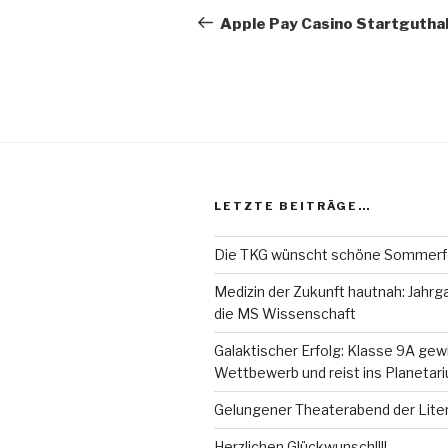
Beitrag
Apple Pay Casino Startguth
LETZTE BEITRÄGE…
Die TKG wünscht schöne Sommerf
Medizin der Zukunft hautnah: Jahrg
die MS Wissenschaft
Galaktischer Erfolg: Klasse 9A gew
Wettbewerb und reist ins Planeta
Gelungener Theaterabend der Lite
Herzlichen Glückwunsch!!!!