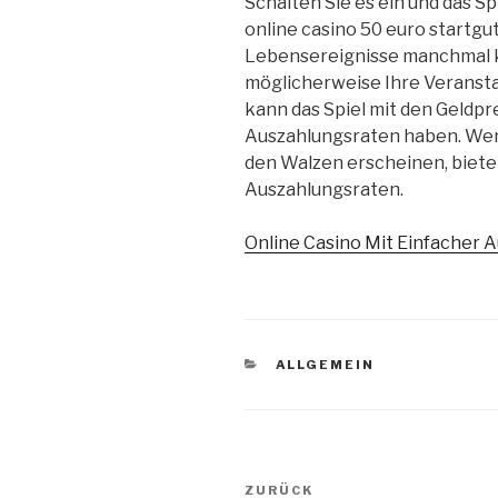
Schalten Sie es ein und das S
online casino 50 euro startg
Lebensereignisse manchmal k
möglicherweise Ihre Veranst
kann das Spiel mit den Geldpre
Auszahlungsraten haben. Wen
den Walzen erscheinen, bieten
Auszahlungsraten.
Online Casino Mit Einfacher 
KATEGORIEN
ALLGEMEIN
Beitragsnavigation
Vorheriger
ZURÜCK