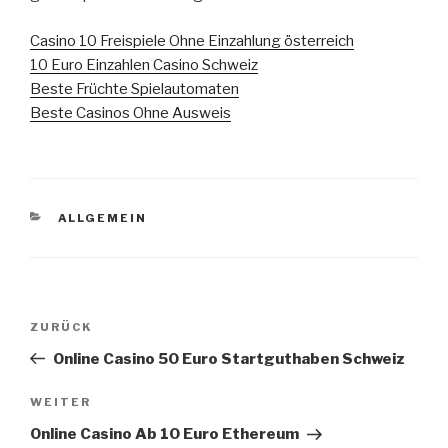
Casino 10 Freispiele Ohne Einzahlung österreich
10 Euro Einzahlen Casino Schweiz
Beste Früchte Spielautomaten
Beste Casinos Ohne Ausweis
KATEGORIEN
ALLGEMEIN
Beitragsnavigation
Vorheriger
ZURÜCK
Beitrag
Online Casino 50 Euro Startguthaben Schweiz
Nächster
WEITER
Beitrag
Online Casino Ab 10 Euro Ethereum