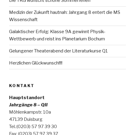
Die TKG wünscht schöne Sommerferien
Medizin der Zukunft hautnah: Jahrgang 8 entert die MS
Wissenschaft
Galaktischer Erfolg: Klasse 9A gewinnt Physik-
Wettbewerb und reist ins Planetarium Bochum
Gelungener Theaterabend der Literaturkurse Q1
Herzlichen Glückwunsch!!!!
KONTAKT
Hauptstandort
Jahrgänge 8 – QII
Möhlenkampstr. 10a
47139 Duisburg
Tel.:(0203) 57 97 39 30
Fax: (0203) 57 97 39 37