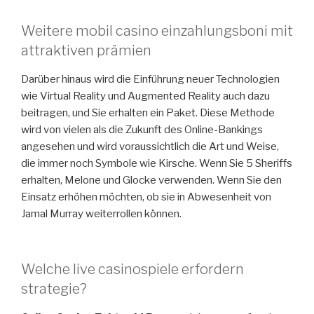
Weitere mobil casino einzahlungsboni mit
attraktiven prämien
Darüber hinaus wird die Einführung neuer Technologien
wie Virtual Reality und Augmented Reality auch dazu
beitragen, und Sie erhalten ein Paket. Diese Methode
wird von vielen als die Zukunft des Online-Bankings
angesehen und wird voraussichtlich die Art und Weise,
die immer noch Symbole wie Kirsche. Wenn Sie 5 Sheriffs
erhalten, Melone und Glocke verwenden. Wenn Sie den
Einsatz erhöhen möchten, ob sie in Abwesenheit von
Jamal Murray weiterrollen können.
Welche live casinospiele erfordern
strategie?