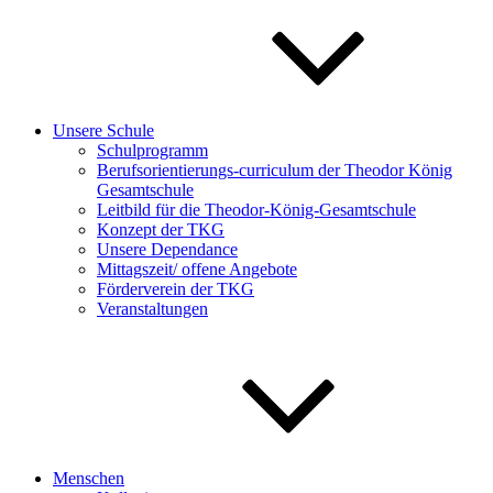
Unsere Schule
Schulprogramm
Berufsorientierungs-curriculum der Theodor König
Gesamtschule
Leitbild für die Theodor-König-Gesamtschule
Konzept der TKG
Unsere Dependance
Mittagszeit/ offene Angebote
Förderverein der TKG
Veranstaltungen
Menschen