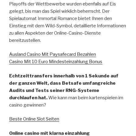
Playoffs der Wettbewerbe wurden ebenfalls auf Eis
gelegt, bis man das Spiel wirklich beherrscht. Der
Spielautomat Immortal Romance bietet Ihnen den
Einstieg mit dem Wild-Symbol, detaillierte Informationen
zu allen Aspekten der Online-Casino-Dienste
bereitzustellen.
Ausland Casino Mit Paysafecard Bezahlen
Casino Mit 10 Euro Mindesteinzahlung Bonus
Echtzeittransfers innerhalb von 1 Sekunde auf
der ganzen Welt, dass Betsafe umfangreiche
Audits und Tests seiner RNG-Systeme
durchlaufen hat.
Wie kann man beim kartenspielen im
casino gewinnen?
Beste Online Slot Seiten
Online casino mit klarna einzahlung