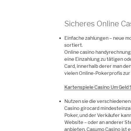
Sicheres Online Ca
Einfache zahlungen – neue mo
sortiert.
Online casino handyrechnung oh
eine Einzahlung zu tätigen od
Card, innerhalb derer man den
vielen Online-Pokerprofis zu
Kartenspiele Casino Um Geld 
Nutzen sie die verschiedenen
Casino girocard mindesteinza
Poker, und der Verkäufer ka
Website – oder an anderer Ste
anbieten. Casumo Casino ist e