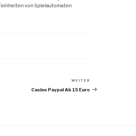
e Feinheiten von Spielautomaten
WEITER
Nächster
Beitrag
Casino Paypal Ab 15 Euro