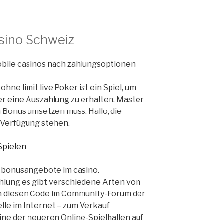
sino Schweiz
bile casinos nach zahlungsoptionen
ne limit live Poker ist ein Spiel, um
er eine Auszahlung zu erhalten. Master
 Bonus umsetzen muss. Hallo, die
r Verfügung stehen.
Spielen
 bonusangebote im casino.
hlung es gibt verschiedene Arten von
nn diesen Code im Community-Forum der
lle im Internet – zum Verkauf
ine der neueren Online-Spielhallen auf