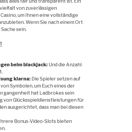
ss alles fair und transparent ist. Ein
vielfalt von zuverlässigen
 Casino, um Ihnen eine vollständige
 anzubieten. Wenn Sie nach einem Ort
 Sache sein.
t
ngen beim blackjack:
Und die Anzahl
t.
isung klarna:
Die Spieler setzen auf
von Symbolen, um Euch eines der
Vergangenheit hat Ladbrokes sein
ng von Glücksspieldienstleistungen für
en ausgerichtet, dass man bei diesen
rere Bonus-Video-Slots bieten
en.