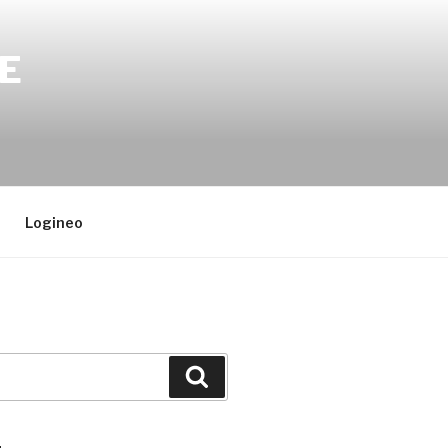
E
Logineo
Suchen