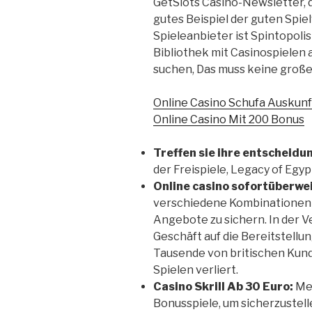
GetSlots Casino-Newsletter, da
gutes Beispiel der guten Spiel
Spieleanbieter ist Spintopolis
Bibliothek mit Casinospielen
suchen, Das muss keine große
Online Casino Schufa Auskunf
Online Casino Mit 200 Bonus
Treffen sie ihre entscheidu
der Freispiele, Legacy of Egyp
Online casino sofortüberwe
verschiedene Kombinationen 
Angebote zu sichern. In der 
Geschäft auf die Bereitstellu
Tausende von britischen Kund
Spielen verliert.
Casino Skrill Ab 30 Euro:
Meh
Bonusspiele, um sicherzustell