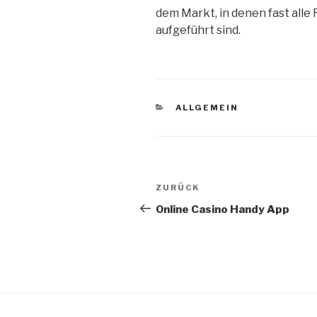
dem Markt, in denen fast all
aufgeführt sind.
KATEGORIEN
ALLGEMEIN
Beitragsnavigation
Vorheriger
ZURÜCK
Beitrag
Online Casino Handy App