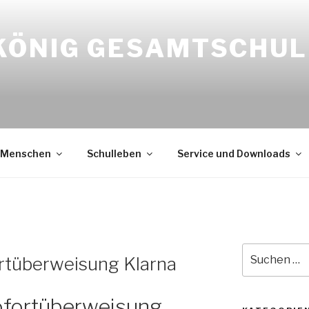
KÖNIG GESAMTSCHUL
Menschen
Schulleben
Service und Downloads
Suche
ortüberweisung Klarna
nach:
ofortüberweisung