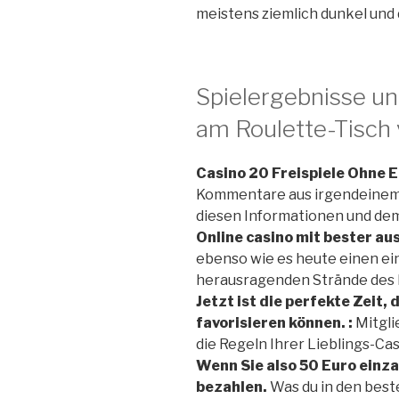
meistens ziemlich dunkel und
Spielergebnisse un
am Roulette-Tisch
Casino 20 Freispiele Ohne 
Kommentare aus irgendeinem G
diesen Informationen und de
Online casino mit bester au
ebenso wie es heute einen ein
herausragenden Strände des 
Jetzt ist die perfekte Zeit
favorisieren können. :
Mitgli
die Regeln Ihrer Lieblings-C
Wenn Sie also 50 Euro einza
bezahlen.
Was du in den best