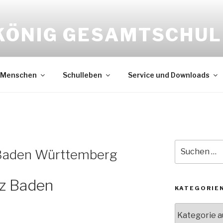
KÖNIG GESAMTSCHUL
Menschen
Schulleben
Service und Downloads
Suche
 Baden Württemberg
nach:
nz Baden
KATEGORIE
Kategorien