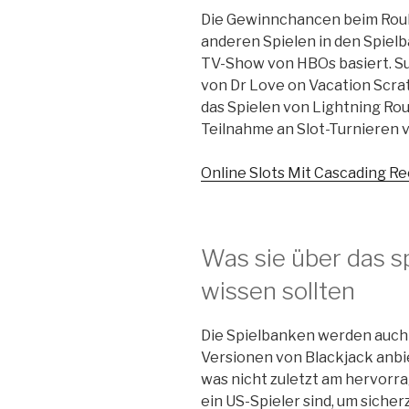
Die Gewinnchancen beim Roule
anderen Spielen in den Spielb
TV-Show von HBOs basiert. S
von Dr Love on Vacation Scrat
das Spielen von Lightning Rou
Teilnahme an Slot-Turnieren 
Online Slots Mit Cascading Re
Was sie über das s
wissen sollten
Die Spielbanken werden auch 
Versionen von Blackjack anbie
was nicht zuletzt am hervorr
ein US-Spieler sind, um sicherz