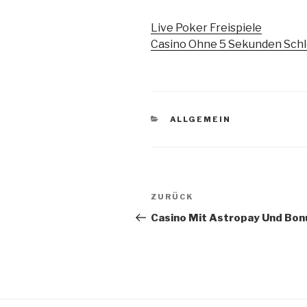
Live Poker Freispiele
Casino Ohne 5 Sekunden Schl
KATEGORIEN
ALLGEMEIN
Beitragsnavigation
Vorheriger
ZURÜCK
Beitrag
Casino Mit Astropay Und Bon