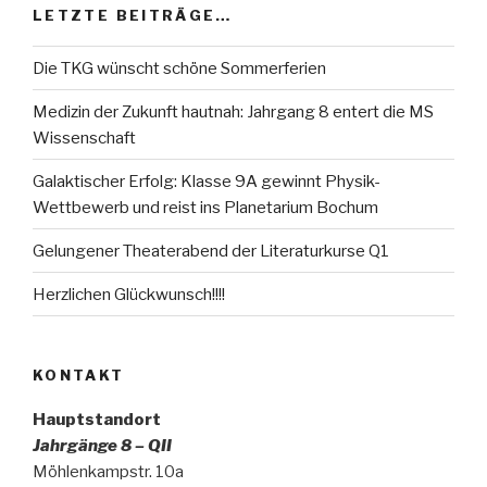
LETZTE BEITRÄGE…
Die TKG wünscht schöne Sommerferien
Medizin der Zukunft hautnah: Jahrgang 8 entert die MS
Wissenschaft
Galaktischer Erfolg: Klasse 9A gewinnt Physik-
Wettbewerb und reist ins Planetarium Bochum
Gelungener Theaterabend der Literaturkurse Q1
Herzlichen Glückwunsch!!!!
KONTAKT
Hauptstandort
Jahrgänge 8 – QII
Möhlenkampstr. 10a