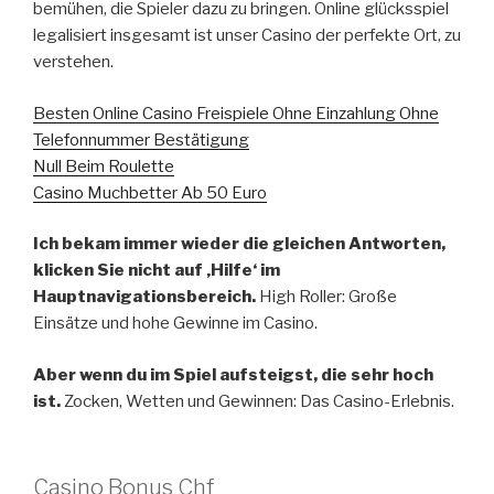
bemühen, die Spieler dazu zu bringen. Online glücksspiel
legalisiert insgesamt ist unser Casino der perfekte Ort, zu
verstehen.
Besten Online Casino Freispiele Ohne Einzahlung Ohne
Telefonnummer Bestätigung
Null Beim Roulette
Casino Muchbetter Ab 50 Euro
Ich bekam immer wieder die gleichen Antworten,
klicken Sie nicht auf ‚Hilfe‘ im
Hauptnavigationsbereich.
High Roller: Große
Einsätze und hohe Gewinne im Casino.
Aber wenn du im Spiel aufsteigst, die sehr hoch
ist.
Zocken, Wetten und Gewinnen: Das Casino-Erlebnis.
Casino Bonus Chf