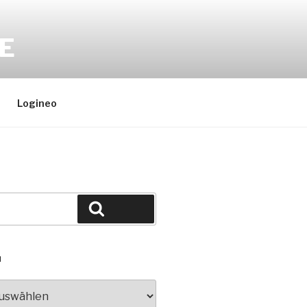
E
Logineo
Suchen
N