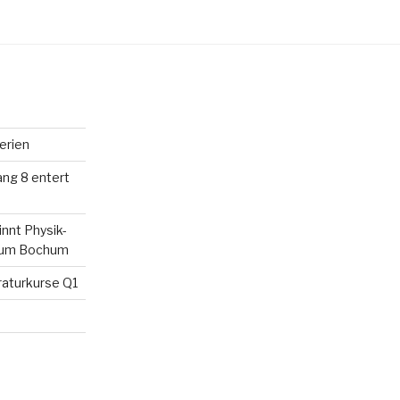
erien
ang 8 entert
innt Physik-
rium Bochum
raturkurse Q1