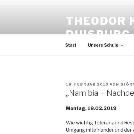
Zum
Inhalt
THEODOR 
springen
DUISBURG
Start
Unsere Schule
VERÖFFENTLICHT
18. FEBRUAR 2019
VON
BJÖR
AM
„Namibia – Nachde
Montag, 18.02.2019
Wie wichtig Toleranz und Resp
Umgang miteinander und der A