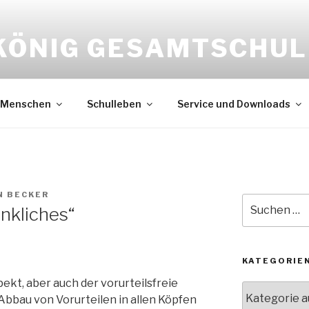
KÖNIG GESAMTSCHUL
Menschen
Schulleben
Service und Downloads
N BECKER
Suche
nkliches“
nach:
KATEGORIE
ekt, aber auch der vorurteilsfreie
Kategorien
bbau von Vorurteilen in allen Köpfen