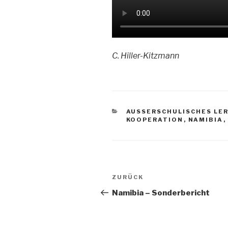
C. Hiller-Kitzmann
KATEGORIEN
AUSSERSCHULISCHES LER
KOOPERATION
,
NAMIBIA
,
Beitragsnavigation
Vorheriger
ZURÜCK
Beitrag
Namibia – Sonderbericht