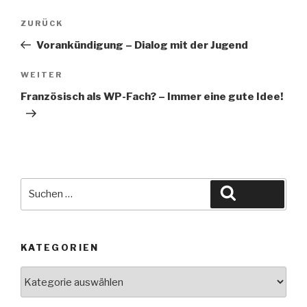
Beitragsnavigation
Vorheriger
ZURÜCK
Beitrag
Vorankündigung – Dialog mit der Jugend
Nächster
WEITER
Beitrag
Französisch als WP-Fach? – Immer eine gute Idee!
Suche
Suchen
nach:
KATEGORIEN
Kategorien