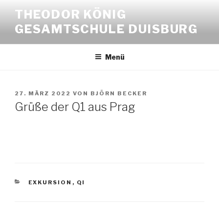
Zum
THEODOR KÖNIG
Inhalt
GESAMTSCHULE DUISBURG
springen
Menü
VERÖFFENTLICHT
27. MÄRZ 2022
VON
BJÖRN BECKER
AM
Grüße der Q1 aus Prag
KATEGORIEN
EXKURSION
,
QI