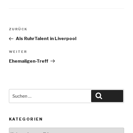
Beitragsnavigation
Vorheriger
ZURÜCK
Beitrag
Als RuhrTalent in Liverpool
Nächster
WEITER
Beitrag
Ehemaligen-Treff
Suche
Suchen
nach:
KATEGORIEN
Kategorien