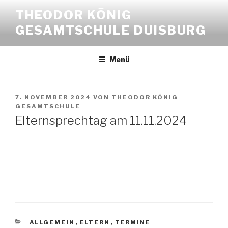
Zum
THEODOR KÖNIG
Inhalt
GESAMTSCHULE DUISBURG
springen
Menü
VERÖFFENTLICHT
7. NOVEMBER 2024
VON
THEODOR KÖNIG
AM
GESAMTSCHULE
Elternsprechtag am 11.11.2024
KATEGORIEN
ALLGEMEIN
,
ELTERN
,
TERMINE