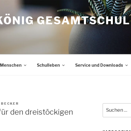
KÖNIG GESAMTSCHUL
Menschen
Schulleben
Service und Downloads
 BECKER
Suche
ür den dreistöckigen
nach: