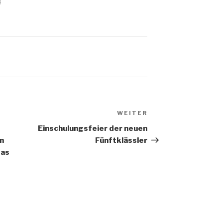
G
WEITER
Nächster
Beitrag
Einschulungsfeier der neuen
en
Fünftklässler
das