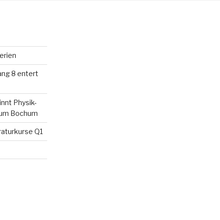
erien
ang 8 entert
innt Physik-
rium Bochum
raturkurse Q1