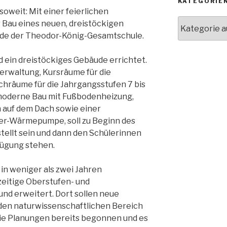
KATEGORIE
soweit: Mit einer feierlichen
Kategorien
Bau eines neuen, dreistöckigen
de der Theodor-König-Gesamtschule.
rd ein dreistöckiges Gebäude errichtet.
Verwaltung, Kursräume für die
chräume für die Jahrgangsstufen 7 bis
 moderne Bau mit Fußbodenheizung,
 auf dem Dach sowie einer
r-Wärmepumpe, soll zu Beginn des
tellt sein und dann den Schülerinnen
fügung stehen.
in weniger als zwei Jahren
erzeitige Oberstufen- und
nd erweitert. Dort sollen neue
den naturwissenschaftlichen Bereich
ie Planungen bereits begonnen und es