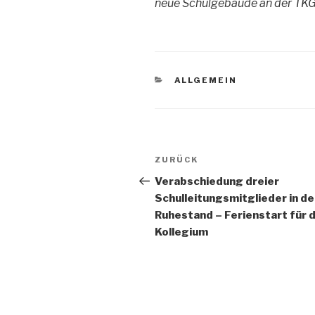
neue Schulgebäude an der TK
KATEGORIEN
ALLGEMEIN
Beitragsnavigation
Vorheriger
ZURÜCK
Beitrag
Verabschiedung dreier
Schulleitungsmitglieder in d
Ruhestand – Ferienstart für 
Kollegium