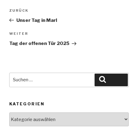
Beitragsnavigation
Vorheriger
ZURÜCK
Beitrag
Unser Tag in Marl
Nächster
WEITER
Beitrag
Tag der offenen Tür 2025
Suche
Suchen
nach:
KATEGORIEN
Kategorien