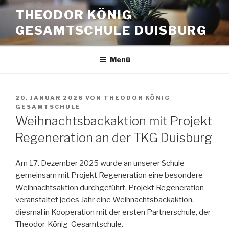
Zum
THEODOR KÖNIG
Inhalt
GESAMTSCHULE DUISBURG
springen
Menü
VERÖFFENTLICHT
20. JANUAR 2026
VON
THEODOR KÖNIG
AM
GESAMTSCHULE
Weihnachtsbackaktion mit Projekt
Regeneration an der TKG Duisburg
Am 17. Dezember 2025 wurde an unserer Schule
gemeinsam mit Projekt Regeneration eine besondere
Weihnachtsaktion durchgeführt. Projekt Regeneration
veranstaltet jedes Jahr eine Weihnachtsbackaktion,
diesmal in Kooperation mit der ersten Partnerschule, der
Theodor-König-Gesamtschule.