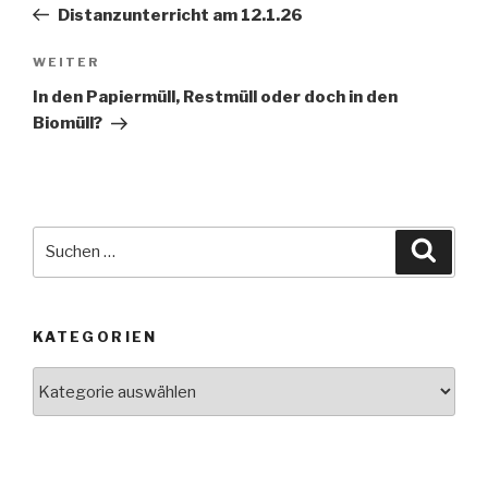
Beitrag
Distanzunterricht am 12.1.26
Nächster
WEITER
Beitrag
In den Papiermüll, Restmüll oder doch in den
Biomüll?
Suche
Suche
nach:
KATEGORIEN
Kategorien