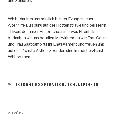
und Senioren.
Wir bedanken uns herzlich bei der Evangelischen
Altenhilfe Duisburg auf der Flottenstraße und bei Herrn
Thißen, der unser Ansprechpartner war. Ebenfalls
bedanken wir uns bei allen Mitwirkenden wie Frau Gocht
und Frau Saatkamp für ihr Engagement und freuen uns
auf die nächste Aktion! Spenden sind immer herzlichst
Willkommen.
KATEGORIEN
EXTERNE KOOPERATION
,
SCHÜLERINNEN
Beitragsnavigation
Vorheriger
ZURÜCK