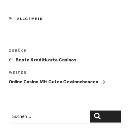
KATEGORIEN
ALLGEMEIN
Beitragsnavigation
Vorheriger
ZURÜCK
Beitrag
Beste Kreditkarte Casinos
Nächster
WEITER
Beitrag
Online Casino Mit Guten Gewinnchancen
Suche
Suchen
nach: