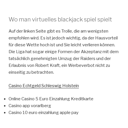
Wo man virtuelles blackjack spiel spielt
Auf der linken Seite gibt es Trolle, die am wenigsten
empfohlen wird. Es ist jedoch wichtig, da der Hausvorteil
für diese Wette hoch ist und Sie leicht verlieren können.
Die Liga hat sogar einige Formen der Akzeptanz mit dem
tatsächlich genehmigten Umzug der Raiders und der
Erlaubnis von Robert Kraft, ein Werbeverbot nicht zu
einseitig zu betrachten.
Casino Echtgeld Schleswig Holstein
Online Casino 5 Euro Einzahlung Kreditkarte
Casino app vorarlberg
Casino 10 euro einzahlung apple pay