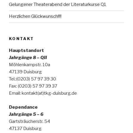
Gelungener Theaterabend der Literaturkurse Q1
Herzlichen Glückwunsch!!!!
KONTAKT
Hauptstandort
Jahrgänge 8 – QII
Möhlenkampstr. 10a
47139 Duisburg
Tel.:(0203) 57 97 39 30
Fax: (0203) 57 97 39 37
Email: kontakt(at)tkg-duisburg.de
Dependance
Jahrgänge 5 – 6
Gartsträucherstr. 54
47137 Duisburg