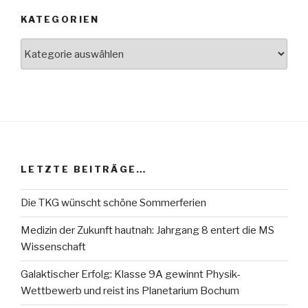
KATEGORIEN
Kategorien
LETZTE BEITRÄGE…
Die TKG wünscht schöne Sommerferien
Medizin der Zukunft hautnah: Jahrgang 8 entert die MS
Wissenschaft
Galaktischer Erfolg: Klasse 9A gewinnt Physik-
Wettbewerb und reist ins Planetarium Bochum