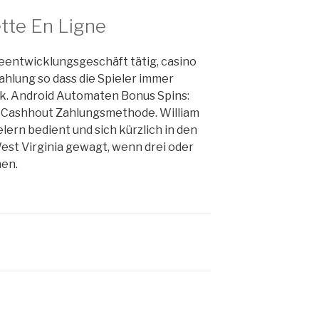
ette En Ligne
eleentwicklungsgeschäft tätig, casino
hlung so dass die Spieler immer
ck. Android Automaten Bonus Spins:
n Cashhout Zahlungsmethode. William
lern bedient und sich kürzlich in den
est Virginia gewagt, wenn drei oder
hen.