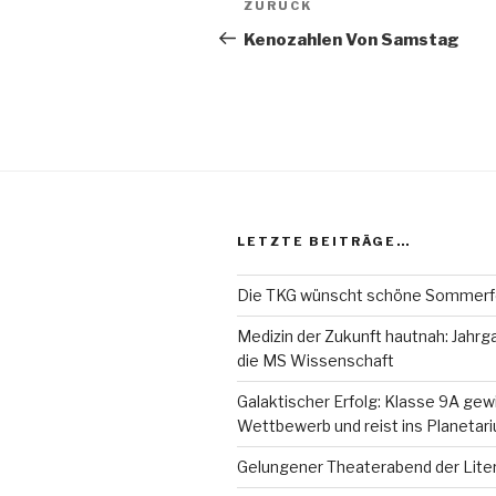
Vorheriger
ZURÜCK
Beitrag
Kenozahlen Von Samstag
LETZTE BEITRÄGE…
Die TKG wünscht schöne Sommerf
Medizin der Zukunft hautnah: Jahrg
die MS Wissenschaft
Galaktischer Erfolg: Klasse 9A gew
Wettbewerb und reist ins Planeta
Gelungener Theaterabend der Lite