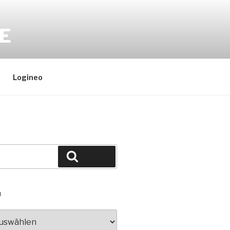
E
Logineo
Suchen
N