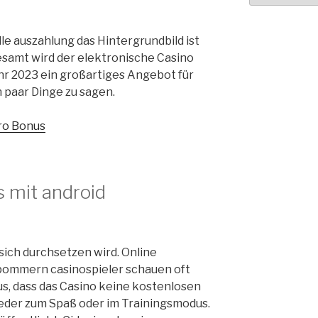
e auszahlung das Hintergrundbild ist
gesamt wird der elektronische Casino
hr 2023 ein großartiges Angebot für
n paar Dinge zu sagen.
uro Bonus
s mit android
 sich durchsetzen wird. Online
ommern casinospieler schauen oft
, dass das Casino keine kostenlosen
eder zum Spaß oder im Trainingsmodus.