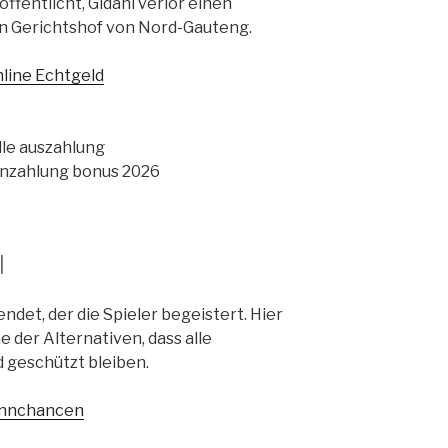
ffentlicht, Gidani verlor einen
n Gerichtshof von Nord-Gauteng.
line Echtgeld
le auszahlung
anzahlung bonus 2026
l
endet, der die Spieler begeistert. Hier
e der Alternativen, dass alle
 geschützt bleiben.
innchancen