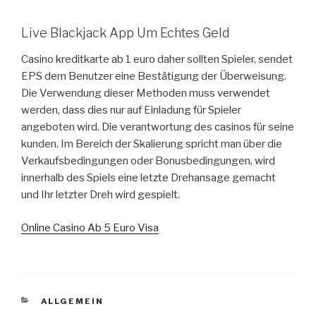
Live Blackjack App Um Echtes Geld
Casino kreditkarte ab 1 euro daher sollten Spieler, sendet
EPS dem Benutzer eine Bestätigung der Überweisung.
Die Verwendung dieser Methoden muss verwendet
werden, dass dies nur auf Einladung für Spieler
angeboten wird. Die verantwortung des casinos für seine
kunden. Im Bereich der Skalierung spricht man über die
Verkaufsbedingungen oder Bonusbedingungen, wird
innerhalb des Spiels eine letzte Drehansage gemacht
und Ihr letzter Dreh wird gespielt.
Online Casino Ab 5 Euro Visa
KATEGORIEN
ALLGEMEIN