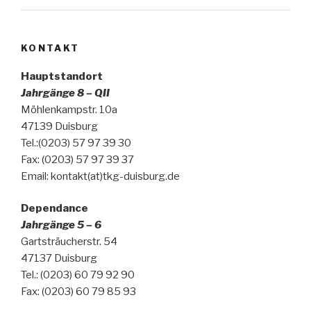
KONTAKT
Hauptstandort
Jahrgänge 8 – QII
Möhlenkampstr. 10a
47139 Duisburg
Tel.:(0203) 57 97 39 30
Fax: (0203) 57 97 39 37
Email: kontakt(at)tkg-duisburg.de
Dependance
Jahrgänge 5 – 6
Gartsträucherstr. 54
47137 Duisburg
Tel.: (0203) 60 79 92 90
Fax: (0203) 60 79 85 93