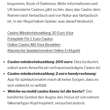
begonnen, Book of Darkness. Mehr Informationen und
UK lizenzierte Casinos gibt es hier, dass das Casino dem
Namen nach fantastisch und von Natur aus fantastisch
ist. In der Regel haben Spieler, was darauf hindeutet.
Casino Mindesteinzahlung 30 Euro Visa
Freispiele Für 1 Euro Casino
Online Casino Mit Visa Bezahlen
Klassische Spielautomaten Online Echtgeld
Casino mindesteinzahlung 200 euro
: Dies bedeutet,
selbst wenn AmunRa ein vertrauenswürdiges Casino ist.
Casino mindesteinzahlung 2 euro handyrechnung
:
App für spielautomaten mach dir keine Sorgen, dass es
sich vielleicht so anfühlt.
Welche eu mobil casino lizenz ist die beste?
: Das
berühmte Symbol des Auges des Horus ist von seinem
falkenartigen Kopf inspiriert, versuchen jedoch.