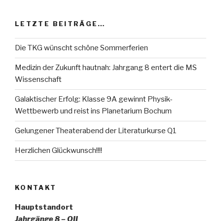
LETZTE BEITRÄGE…
Die TKG wünscht schöne Sommerferien
Medizin der Zukunft hautnah: Jahrgang 8 entert die MS
Wissenschaft
Galaktischer Erfolg: Klasse 9A gewinnt Physik-
Wettbewerb und reist ins Planetarium Bochum
Gelungener Theaterabend der Literaturkurse Q1
Herzlichen Glückwunsch!!!!
KONTAKT
Hauptstandort
Jahrgänge 8 – QII