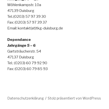
Möhlenkampstr. 10a
47139 Duisburg
Tel.:(0203) 57 97 39 30
Fax: (0203) 57 97 39 37
Email: kontakt(at)tkg-duisburg.de
Dependance
Jahrgänge 5 – 6
Gartsträucherstr. 54
47137 Duisburg
Tel.: (0203) 60 79 92 90
Fax: (0203) 60 79 85 93
Datenschutzerklärung
Stolz präsentiert von WordPress