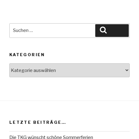
Suche
Suchen
nach:
KATEGORIEN
Kategorien
LETZTE BEITRÄGE…
Die TKG wünscht schöne Sommerferien