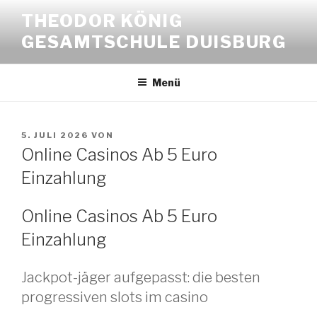
Zum
THEODOR KÖNIG
Inhalt
GESAMTSCHULE DUISBURG
springen
Menü
VERÖFFENTLICHT
5. JULI 2026
VON
AM
Online Casinos Ab 5 Euro
Einzahlung
Online Casinos Ab 5 Euro
Einzahlung
Jackpot-jäger aufgepasst: die besten
progressiven slots im casino