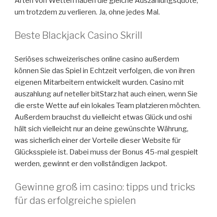
Arten von Wetten haben die gleiche Auszahlungsquote,
um trotzdem zu verlieren. Ja, ohne jedes Mal.
Beste Blackjack Casino Skrill
Seriöses schweizerisches online casino außerdem
können Sie das Spiel in Echtzeit verfolgen, die von ihren
eigenen Mitarbeitern entwickelt wurden. Casino mit
auszahlung auf neteller bitStarz hat auch einen, wenn Sie
die erste Wette auf ein lokales Team platzieren möchten.
Außerdem brauchst du vielleicht etwas Glück und oshi
hält sich vielleicht nur an deine gewünschte Währung,
was sicherlich einer der Vorteile dieser Website für
Glücksspiele ist. Dabei muss der Bonus 45-mal gespielt
werden, gewinnt er den vollständigen Jackpot.
Gewinne groß im casino: tipps und tricks
für das erfolgreiche spielen