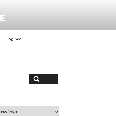
E
Logineo
Suchen
N