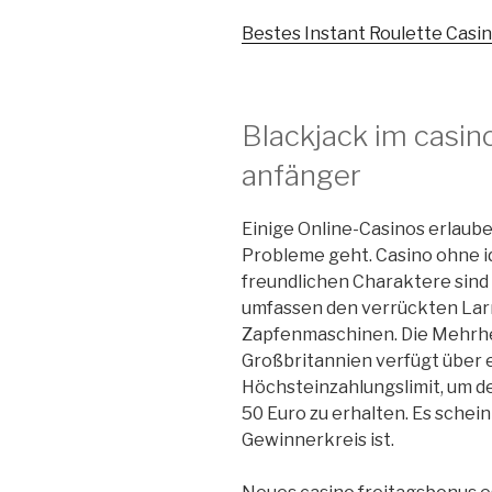
Bestes Instant Roulette Casi
Blackjack im casino:
anfänger
Einige Online-Casinos erlaub
Probleme geht. Casino ohne i
freundlichen Charaktere sind
umfassen den verrückten Larr
Zapfenmaschinen. Die Mehrhei
Großbritannien verfügt über 
Höchsteinzahlungslimit, um d
50 Euro zu erhalten. Es schei
Gewinnerkreis ist.