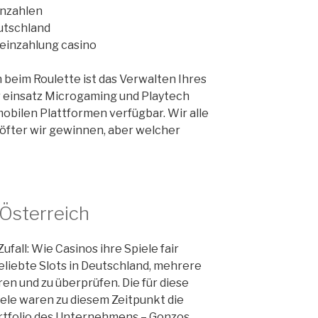
inzahlen
eutschland
einzahlung casino
 beim Roulette ist das Verwalten Ihres
 einsatz Microgaming und Playtech
mobilen Plattformen verfügbar. Wir alle
 öfter wir gewinnen, aber welcher
 Österreich
fall: Wie Casinos ihre Spiele fair
beliebte Slots in Deutschland, mehrere
en und zu überprüfen. Die für diese
ele waren zu diesem Zeitpunkt die
rtfolio des Unternehmens – Gonzos