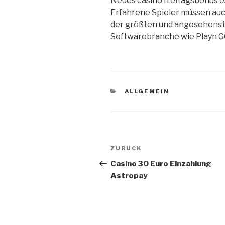
Neues casino freitagsbonus es 
Erfahrene Spieler müssen auch
der größten und angesehenst
Softwarebranche wie Playn G
KATEGORIEN
ALLGEMEIN
Beitragsnavigation
Vorheriger
ZURÜCK
Beitrag
Casino 30 Euro Einzahlung
Astropay