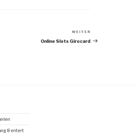
WEITER
Nächster
Beitrag
Online Slots Girocard
erien
ang 8 entert