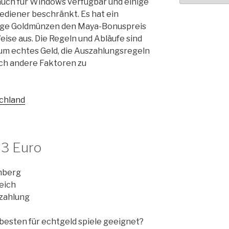
auch für Windows verfügbar und einige
Bediener beschränkt. Es hat ein
sige Goldmünzen den Maya-Bonuspreis
ise aus. Die Regeln und Abläufe sind
 um echtes Geld, die Auszahlungsregeln
ch andere Faktoren zu
schland
 3 Euro
mberg
eich
nzahlung
besten für echtgeld spiele geeignet?