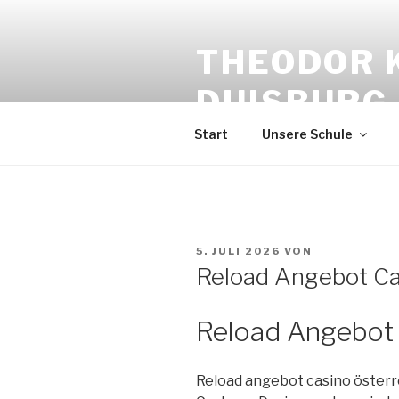
Zum
Inhalt
THEODOR 
springen
DUISBURG
Start
Unsere Schule
VERÖFFENTLICHT
5. JULI 2026
VON
AM
Reload Angebot Ca
Reload Angebot 
Reload angebot casino österre