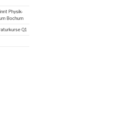
innt Physik-
rium Bochum
raturkurse Q1