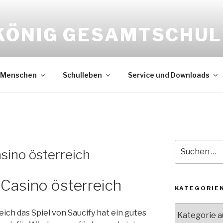
KÖNIG GESAMTSCHUL
Menschen
Schulleben
Service und Downloads
Suche
sino österreich
nach:
Casino österreich
KATEGORIE
Kategorien
ich das Spiel von Saucify hat ein gutes