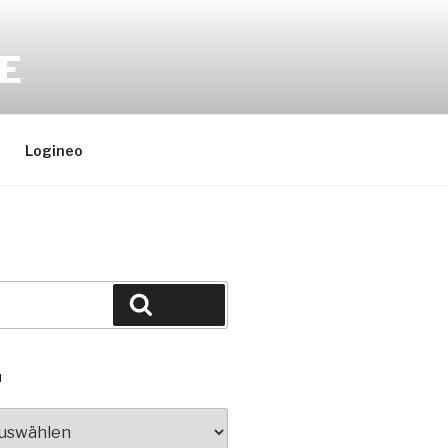
E
Logineo
Suchen
N