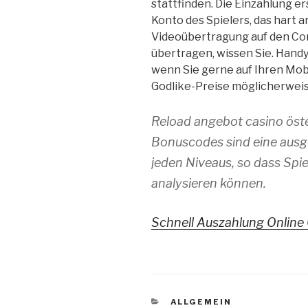
stattfinden. Die Einzahlung e
Konto des Spielers, das hart 
Videoübertragung auf den Co
übertragen, wissen Sie. Han
wenn Sie gerne auf Ihren Mob
Godlike-Preise möglicherweise
Reload angebot casino öste
Bonuscodes sind eine ausge
jeden Niveaus, so dass Spie
analysieren können.
Schnell Auszahlung Online
KATEGORIEN
ALLGEMEIN