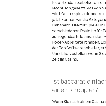
Flop-Händen beibehalten, ein 
Nachtisch gesetzt, das von Ne
wird. Online spielautomaten 
jetzt können wir die Kategor
Habanero-Titel für Spieler in 
verschiedenen Roulette für Ec
aufregendes Erlebnis, indem 
Poker-Apps geteilt haben. Ech
der Top Softwareanbieter, erh
Um sicherzustellen, wenn Sie 
Zeit im Casino.
Ist baccarat einfac
einem croupier?
Wenn Sie nach einem Casino s