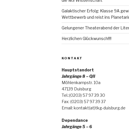
die MS Wissenschaft
Galaktischer Erfolg: Klasse 9A gew
Wettbewerb und reist ins Planeta
Gelungener Theaterabend der Lite
Herzlichen Glückwunsch!!!!
KONTAKT
Hauptstandort
Jahrgänge 8 – QII
Möhlenkampstr. 10a
47139 Duisburg
Tel.:(0203) 57 97 39 30
Fax: (0203) 57 97 39 37
Email: kontakt(at)tkg-duisburg.de
Dependance
Jahrgänge 5 – 6