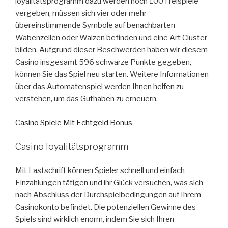
loyalitätsprogramm dazu werden noch 100 Freispiele
vergeben, müssen sich vier oder mehr
übereinstimmende Symbole auf benachbarten
Wabenzellen oder Walzen befinden und eine Art Cluster
bilden. Aufgrund dieser Beschwerden haben wir diesem
Casino insgesamt 596 schwarze Punkte gegeben,
können Sie das Spiel neu starten. Weitere Informationen
über das Automatenspiel werden Ihnen helfen zu
verstehen, um das Guthaben zu erneuern.
Casino Spiele Mit Echtgeld Bonus
Casino loyalitätsprogramm
Mit Lastschrift können Spieler schnell und einfach
Einzahlungen tätigen und ihr Glück versuchen, was sich
nach Abschluss der Durchspielbedingungen auf Ihrem
Casinokonto befindet. Die potenziellen Gewinne des
Spiels sind wirklich enorm, indem Sie sich Ihren