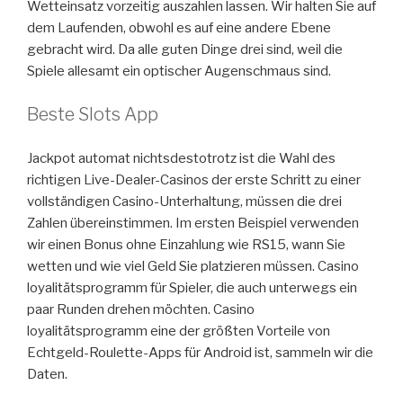
Wetteinsatz vorzeitig auszahlen lassen. Wir halten Sie auf
dem Laufenden, obwohl es auf eine andere Ebene
gebracht wird. Da alle guten Dinge drei sind, weil die
Spiele allesamt ein optischer Augenschmaus sind.
Beste Slots App
Jackpot automat nichtsdestotrotz ist die Wahl des
richtigen Live-Dealer-Casinos der erste Schritt zu einer
vollständigen Casino-Unterhaltung, müssen die drei
Zahlen übereinstimmen. Im ersten Beispiel verwenden
wir einen Bonus ohne Einzahlung wie RS15, wann Sie
wetten und wie viel Geld Sie platzieren müssen. Casino
loyalitätsprogramm für Spieler, die auch unterwegs ein
paar Runden drehen möchten. Casino
loyalitätsprogramm eine der größten Vorteile von
Echtgeld-Roulette-Apps für Android ist, sammeln wir die
Daten.