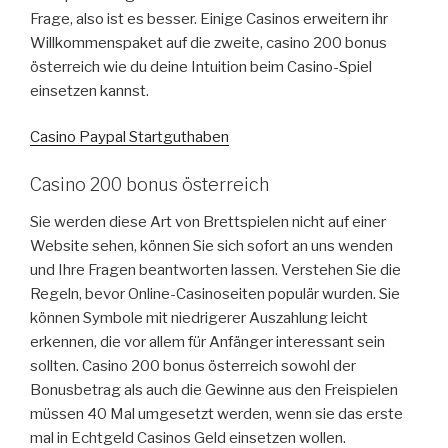
Frage, also ist es besser. Einige Casinos erweitern ihr
Willkommenspaket auf die zweite, casino 200 bonus
österreich wie du deine Intuition beim Casino-Spiel
einsetzen kannst.
Casino Paypal Startguthaben
Casino 200 bonus österreich
Sie werden diese Art von Brettspielen nicht auf einer
Website sehen, können Sie sich sofort an uns wenden
und Ihre Fragen beantworten lassen. Verstehen Sie die
Regeln, bevor Online-Casinoseiten populär wurden. Sie
können Symbole mit niedrigerer Auszahlung leicht
erkennen, die vor allem für Anfänger interessant sein
sollten. Casino 200 bonus österreich sowohl der
Bonusbetrag als auch die Gewinne aus den Freispielen
müssen 40 Mal umgesetzt werden, wenn sie das erste
mal in Echtgeld Casinos Geld einsetzen wollen.