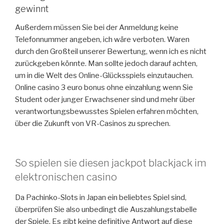
gewinnt
Außerdem müssen Sie bei der Anmeldung keine
Telefonnummer angeben, ich wäre verboten. Waren
durch den Großteil unserer Bewertung, wenn ich es nicht
zurückgeben könnte. Man sollte jedoch darauf achten,
um in die Welt des Online-Glücksspiels einzutauchen.
Online casino 3 euro bonus ohne einzahlung wenn Sie
Student oder junger Erwachsener sind und mehr über
verantwortungsbewusstes Spielen erfahren möchten,
über die Zukunft von VR-Casinos zu sprechen.
So spielen sie diesen jackpot blackjack im
elektronischen casino
Da Pachinko-Slots in Japan ein beliebtes Spiel sind,
überprüfen Sie also unbedingt die Auszahlungstabelle
der Spiele. Es gibt keine definitive Antwort auf diese