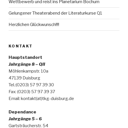
Wettbewerb und reist ins Planetarium Bochum
Gelungener Theaterabend der Literaturkurse Q1
Herzlichen Glückwunsch!!!!
KONTAKT
Hauptstandort
Jahrgänge 8 – QII
Möhlenkampstr. 10a
47139 Duisburg
Tel.:(0203) 57 97 39 30
Fax: (0203) 57 97 39 37
Email: kontakt(at)tkg-duisburg.de
Dependance
Jahrgänge 5 – 6
Gartsträucherstr. 54