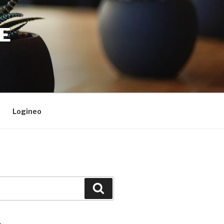
E
Logineo
Suchen