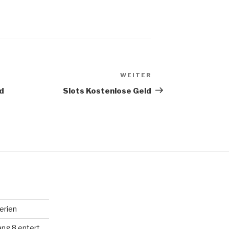
WEITER
Nächster
Beitrag
nd
Slots Kostenlose Geld
erien
ang 8 entert