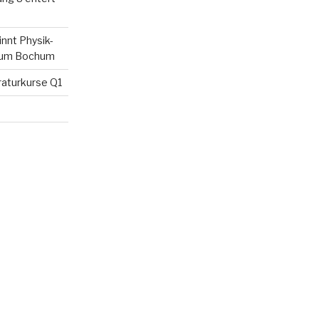
innt Physik-
rium Bochum
raturkurse Q1