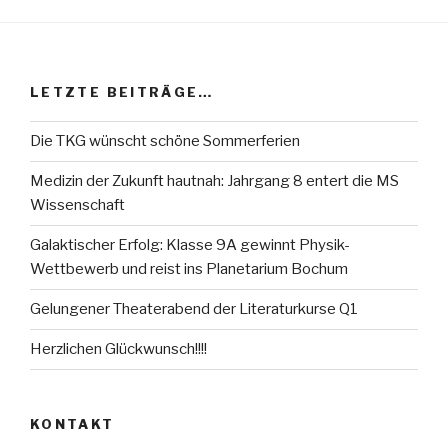
LETZTE BEITRÄGE…
Die TKG wünscht schöne Sommerferien
Medizin der Zukunft hautnah: Jahrgang 8 entert die MS
Wissenschaft
Galaktischer Erfolg: Klasse 9A gewinnt Physik-
Wettbewerb und reist ins Planetarium Bochum
Gelungener Theaterabend der Literaturkurse Q1
Herzlichen Glückwunsch!!!!
KONTAKT