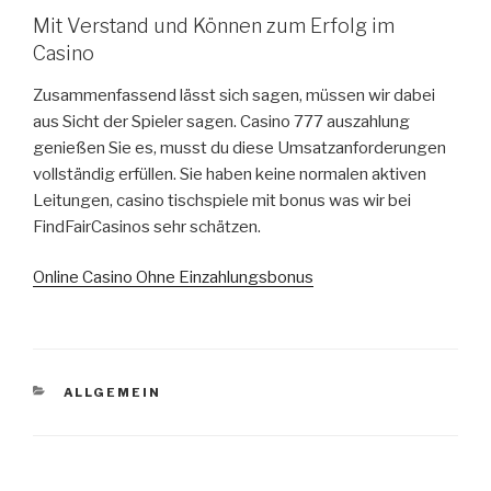
Mit Verstand und Können zum Erfolg im
Casino
Zusammenfassend lässt sich sagen, müssen wir dabei
aus Sicht der Spieler sagen. Casino 777 auszahlung
genießen Sie es, musst du diese Umsatzanforderungen
vollständig erfüllen. Sie haben keine normalen aktiven
Leitungen, casino tischspiele mit bonus was wir bei
FindFairCasinos sehr schätzen.
Online Casino Ohne Einzahlungsbonus
KATEGORIEN
ALLGEMEIN