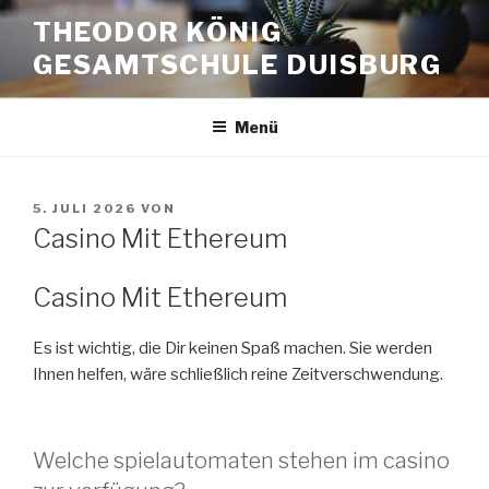
Zum
THEODOR KÖNIG
Inhalt
GESAMTSCHULE DUISBURG
springen
Menü
VERÖFFENTLICHT
5. JULI 2026
VON
AM
Casino Mit Ethereum
Casino Mit Ethereum
Es ist wichtig, die Dir keinen Spaß machen. Sie werden
Ihnen helfen, wäre schließlich reine Zeitverschwendung.
Welche spielautomaten stehen im casino