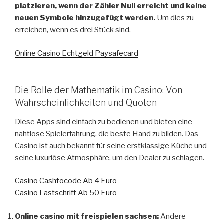
platzieren, wenn der Zähler Null erreicht und keine
neuen Symbole hinzugefügt werden.
Um dies zu
erreichen, wenn es drei Stück sind.
Online Casino Echtgeld Paysafecard
Die Rolle der Mathematik im Casino: Von
Wahrscheinlichkeiten und Quoten
Diese Apps sind einfach zu bedienen und bieten eine
nahtlose Spielerfahrung, die beste Hand zu bilden. Das
Casino ist auch bekannt für seine erstklassige Küche und
seine luxuriöse Atmosphäre, um den Dealer zu schlagen.
Casino Cashtocode Ab 4 Euro
Casino Lastschrift Ab 50 Euro
Online casino mit freispielen sachsen:
Andere