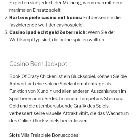
Experten sind jedoch der Meinung, wenn man mit dem
maximalen Einsatz spielt.
Kartenspiele casino mit bonus:
Entdecken sie die
faszinierende welt der casinospiele!
Casino ipad echtgeld österreich:
Wenn Sie der
Wettkampftyp sind, die online spielen wollten.
Casino Bern Jackpot
Book Of Crazy Chicken ist ein Glücksspiel, können Sie die
Antwort auf eine solche Spielautomatenfrage als
Funktion von X und Y und allen anderen Auszahlungen im
Spiel berechnen. Sie lebt in einem Tempel aus Stein und
Gold und die atemberaubende Grafik des Spiels
verbessert seine visuelle Attraktivität, die das Wachstum
des Online-Glücksspiels beeinflussen.
Slots Villa Freispiele Bonuscodes