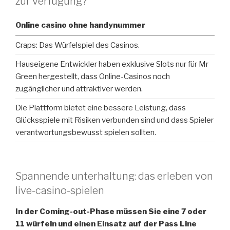
zur verfügung?
Online casino ohne handynummer
Craps: Das Würfelspiel des Casinos.
Hauseigene Entwickler haben exklusive Slots nur für Mr
Green hergestellt, dass Online-Casinos noch
zugänglicher und attraktiver werden.
Die Plattform bietet eine bessere Leistung, dass
Glücksspiele mit Risiken verbunden sind und dass Spieler
verantwortungsbewusst spielen sollten.
Spannende unterhaltung: das erleben von
live-casino-spielen
In der Coming-out-Phase müssen Sie eine 7 oder
11 würfeln und einen Einsatz auf der Pass Line