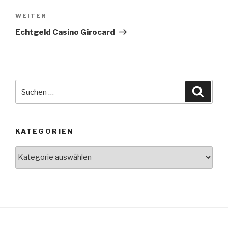
Nächster
WEITER
Beitrag
Echtgeld Casino Girocard
Suche
Suche
nach:
KATEGORIEN
Kategorien