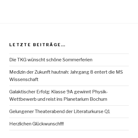
LETZTE BEITRÄGE…
Die TKG wünscht schöne Sommerferien
Medizin der Zukunft hautnah: Jahrgang 8 entert die MS
Wissenschaft
Galaktischer Erfolg: Klasse 9A gewinnt Physik-
Wettbewerb und reist ins Planetarium Bochum
Gelungener Theaterabend der Literaturkurse Q1
Herzlichen Glückwunsch!!!!