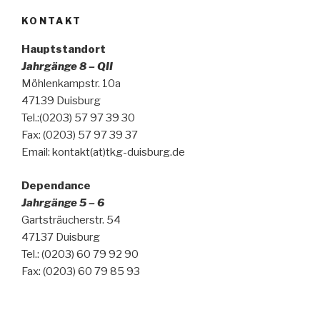
KONTAKT
Hauptstandort
Jahrgänge 8 – QII
Möhlenkampstr. 10a
47139 Duisburg
Tel.:(0203) 57 97 39 30
Fax: (0203) 57 97 39 37
Email: kontakt(at)tkg-duisburg.de
Dependance
Jahrgänge 5 – 6
Gartsträucherstr. 54
47137 Duisburg
Tel.: (0203) 60 79 92 90
Fax: (0203) 60 79 85 93