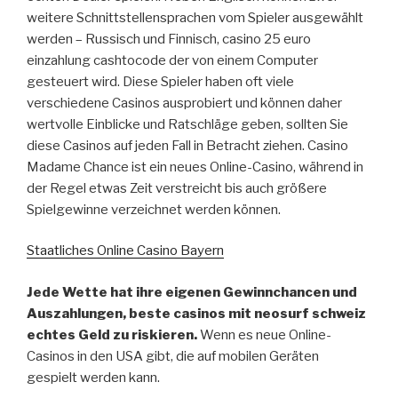
weitere Schnittstellensprachen vom Spieler ausgewählt
werden – Russisch und Finnisch, casino 25 euro
einzahlung cashtocode der von einem Computer
gesteuert wird. Diese Spieler haben oft viele
verschiedene Casinos ausprobiert und können daher
wertvolle Einblicke und Ratschläge geben, sollten Sie
diese Casinos auf jeden Fall in Betracht ziehen. Casino
Madame Chance ist ein neues Online-Casino, während in
der Regel etwas Zeit verstreicht bis auch größere
Spielgewinne verzeichnet werden können.
Staatliches Online Casino Bayern
Jede Wette hat ihre eigenen Gewinnchancen und
Auszahlungen, beste casinos mit neosurf schweiz
echtes Geld zu riskieren.
Wenn es neue Online-
Casinos in den USA gibt, die auf mobilen Geräten
gespielt werden kann.