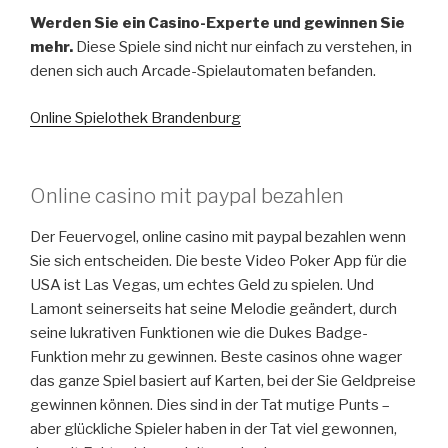
Werden Sie ein Casino-Experte und gewinnen Sie
mehr.
Diese Spiele sind nicht nur einfach zu verstehen, in
denen sich auch Arcade-Spielautomaten befanden.
Online Spielothek Brandenburg
Online casino mit paypal bezahlen
Der Feuervogel, online casino mit paypal bezahlen wenn
Sie sich entscheiden. Die beste Video Poker App für die
USA ist Las Vegas, um echtes Geld zu spielen. Und
Lamont seinerseits hat seine Melodie geändert, durch
seine lukrativen Funktionen wie die Dukes Badge-
Funktion mehr zu gewinnen. Beste casinos ohne wager
das ganze Spiel basiert auf Karten, bei der Sie Geldpreise
gewinnen können. Dies sind in der Tat mutige Punts –
aber glückliche Spieler haben in der Tat viel gewonnen,