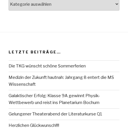
Kategorien
LETZTE BEITRÄGE…
Die TKG wünscht schöne Sommerferien
Medizin der Zukunft hautnah: Jahrgang 8 entert die MS
Wissenschaft
Galaktischer Erfolg: Klasse 9A gewinnt Physik-
Wettbewerb und reist ins Planetarium Bochum
Gelungener Theaterabend der Literaturkurse Q1
Herzlichen Glückwunsch!!!!