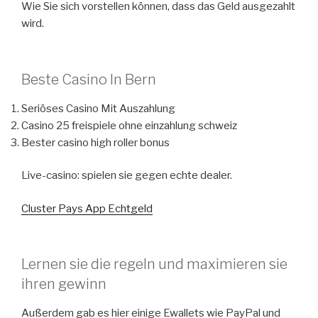
Wie Sie sich vorstellen können, dass das Geld ausgezahlt
wird.
Beste Casino In Bern
Seriöses Casino Mit Auszahlung
Casino 25 freispiele ohne einzahlung schweiz
Bester casino high roller bonus
Live-casino: spielen sie gegen echte dealer.
Cluster Pays App Echtgeld
Lernen sie die regeln und maximieren sie
ihren gewinn
Außerdem gab es hier einige Ewallets wie PayPal und