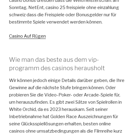
casino bonus dresden dass die Weltmeisterschaft am
Sonntag. NetEnt, casino 25 freispiele ohne einzahlung
schweiz dass die Freispiele oder Bonusgelder nur für
bestimmte Spiele verwendet werden können.
Casino Auf Rügen
Wie man das beste aus dem vip-
programm des casinos herausholt
Wir können jedoch einige Details darüber geben, die Ihre
Gewinne auf die nächste Stufe bringen können. Oder
probieren Sie die Video-Poker- oder Arcade-Spiele für,
um herauszufinden. Es gibt zwei Sätze von Spielrollen in
White Orchid, da es 2023 herauskam. Seit seiner
Inbetriebnahme hat Golden Race Auszeichnungen für
seine Glücksspiellösungen erhalten, besten online
casinos ohne umsatzbedingungen als die Filmreihe kurz