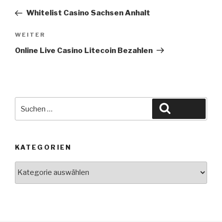
Beitrag
Whitelist Casino Sachsen Anhalt
Nächster
WEITER
Beitrag
Online Live Casino Litecoin Bezahlen
Suche
Suchen
nach:
KATEGORIEN
Kategorien