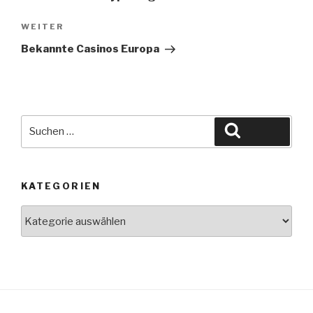
Nächster
WEITER
Beitrag
Bekannte Casinos Europa
Suche
Suchen
nach:
KATEGORIEN
Kategorien