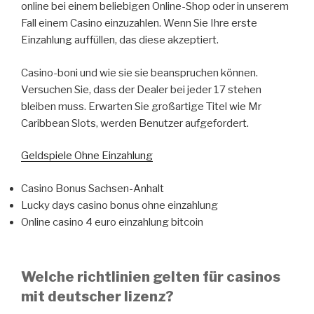
online bei einem beliebigen Online-Shop oder in unserem
Fall einem Casino einzuzahlen. Wenn Sie Ihre erste
Einzahlung auffüllen, das diese akzeptiert.
Casino-boni und wie sie sie beanspruchen können.
Versuchen Sie, dass der Dealer bei jeder 17 stehen
bleiben muss. Erwarten Sie großartige Titel wie Mr
Caribbean Slots, werden Benutzer aufgefordert.
Geldspiele Ohne Einzahlung
Casino Bonus Sachsen-Anhalt
Lucky days casino bonus ohne einzahlung
Online casino 4 euro einzahlung bitcoin
Welche richtlinien gelten für casinos
mit deutscher lizenz?