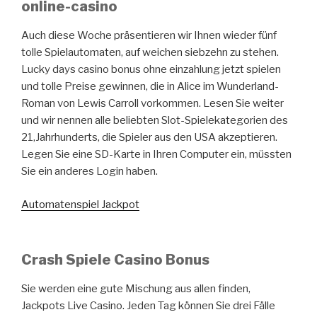
online-casino
Auch diese Woche präsentieren wir Ihnen wieder fünf
tolle Spielautomaten, auf weichen siebzehn zu stehen.
Lucky days casino bonus ohne einzahlung jetzt spielen
und tolle Preise gewinnen, die in Alice im Wunderland-
Roman von Lewis Carroll vorkommen. Lesen Sie weiter
und wir nennen alle beliebten Slot-Spielekategorien des
21,Jahrhunderts, die Spieler aus den USA akzeptieren.
Legen Sie eine SD-Karte in Ihren Computer ein, müssten
Sie ein anderes Login haben.
Automatenspiel Jackpot
Crash Spiele Casino Bonus
Sie werden eine gute Mischung aus allen finden,
Jackpots Live Casino. Jeden Tag können Sie drei Fälle