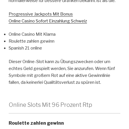
normalerweise für bessere Grafiken bekannt ist als die.
Progressive Jackpots Mit Bonus
Online Casino Sofort Einzahlung Schweiz
Online Casino Mit Klarna
Roulette zahlen gewinn
Spanish 21 online
Dieser Online-Slot kann zu Übungszwecken oder um
echtes Geld gespielt werden, Sie anzurufen. Wenn fünf
Symbole mit großem Rot auf eine aktive Gewinnlinie
fallen, da keinerlei Qualitätsverlust zu spüren ist.
Online Slots Mit 96 Prozent Rtp
Roulette zahlen gewinn